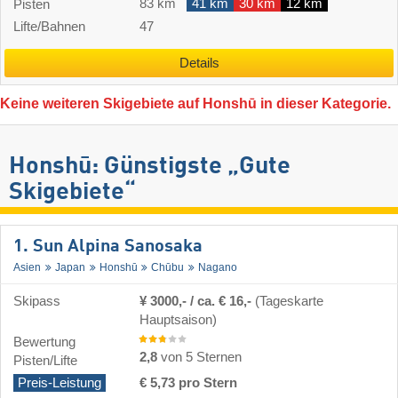
83 km
41 km
30 km
12 km
Pisten
Lifte/Bahnen
47
Details
Keine weiteren Skigebiete auf Honshū in dieser Kategorie.
Honshū: Günstigste „Gute
Skigebiete“
1. Sun Alpina Sanosaka
Asien
Japan
Honshū
Chūbu
Nagano
Skipass
¥ 3000,- / ca. € 16,-
(Tageskarte
Hauptsaison)
Bewertung
2,8
von 5 Sternen
Pisten/Lifte
Preis-Leistung
€ 5,73 pro Stern