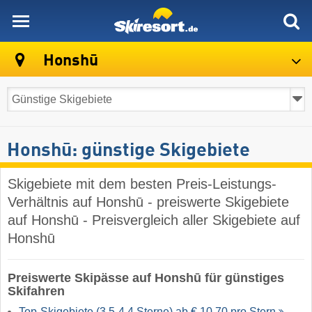
skiresort
Honshū
Honshū: günstige Skigebiete
Skigebiete mit dem besten Preis-Leistungs-
Verhältnis auf Honshū - preiswerte Skigebiete
auf Honshū - Preisvergleich aller Skigebiete auf
Honshū
Preiswerte Skipässe auf Honshū für günstiges
Skifahren
Top-Skigebiete (3,5-4,4 Sterne) ab € 10,70 pro Stern