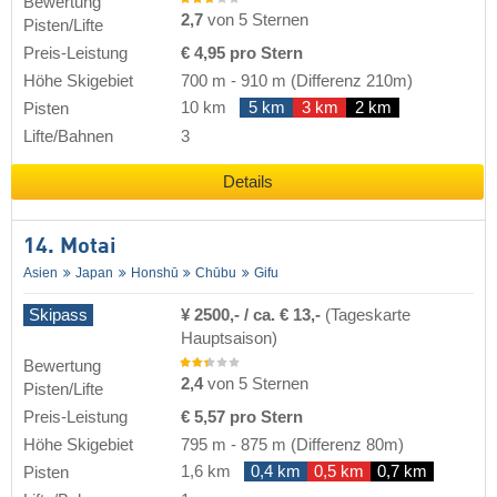
Bewertung
2,7
von 5 Sternen
Pisten/Lifte
Preis-Leistung
€ 4,95 pro Stern
Höhe Skigebiet
700 m
-
910 m
(Differenz 210m)
10 km
5 km
3 km
2 km
Pisten
Lifte/Bahnen
3
Details
14. Motai
Asien
Japan
Honshū
Chūbu
Gifu
Skipass
¥ 2500,- / ca. € 13,-
(Tageskarte
Hauptsaison)
Bewertung
2,4
von 5 Sternen
Pisten/Lifte
Preis-Leistung
€ 5,57 pro Stern
Höhe Skigebiet
795 m
-
875 m
(Differenz 80m)
1,6 km
0,4 km
0,5 km
0,7 km
Pisten