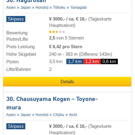
30. Hagurosan
Asien
Japan
Honshū
Tōhoku
Yamagata
Skipass
¥ 3000,- / ca. € 16,-
(Tageskarte
Hauptsaison)
Bewertung
2,5
von 5 Sternen
Pisten/Lifte
Preis-Leistung
€ 6,42 pro Stern
Höhe Skigebiet
240 m
-
383 m
(Differenz 143m)
3,5 km
1,7 km
1,2 km
0,6 km
Pisten
Lifte/Bahnen
2
Details
30. Chausuyama Kogen – Toyone-
mura
Asien
Japan
Honshū
Chūbu
Aichi
Skipass
¥ 3000,- / ca. € 16,-
(Tageskarte
Hauptsaison)