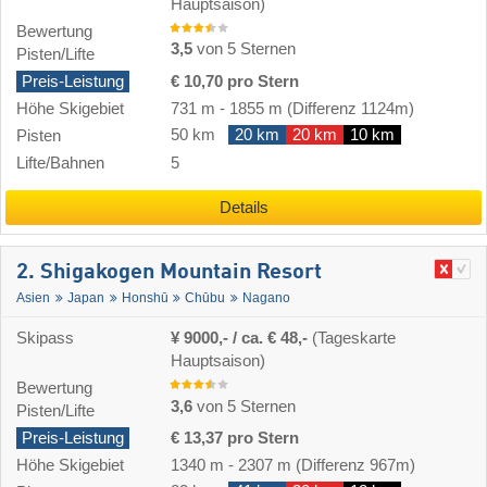
Hauptsaison)
Bewertung
3,5
von 5 Sternen
Pisten/Lifte
Preis-Leistung
€ 10,70 pro Stern
Höhe Skigebiet
731 m
-
1855 m
(Differenz 1124m)
50 km
20 km
20 km
10 km
Pisten
Lifte/Bahnen
5
Details
2. Shigakogen Mountain Resort
Asien
Japan
Honshū
Chūbu
Nagano
Skipass
¥ 9000,- / ca. € 48,-
(Tageskarte
Hauptsaison)
Bewertung
3,6
von 5 Sternen
Pisten/Lifte
Preis-Leistung
€ 13,37 pro Stern
Höhe Skigebiet
1340 m
-
2307 m
(Differenz 967m)