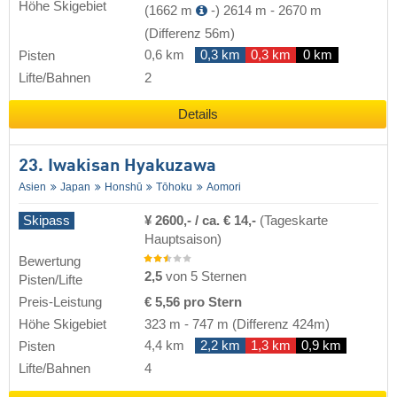
Höhe Skigebiet
(1662 m
-)
2614 m
-
2670 m
(Differenz 56m)
0,6 km
0,3 km
0,3 km
0 km
Pisten
Lifte/Bahnen
2
Details
23. Iwakisan Hyakuzawa
Asien
Japan
Honshū
Tōhoku
Aomori
Skipass
¥ 2600,- / ca. € 14,-
(Tageskarte
Hauptsaison)
Bewertung
2,5
von 5 Sternen
Pisten/Lifte
Preis-Leistung
€ 5,56 pro Stern
Höhe Skigebiet
323 m
-
747 m
(Differenz 424m)
4,4 km
2,2 km
1,3 km
0,9 km
Pisten
Lifte/Bahnen
4