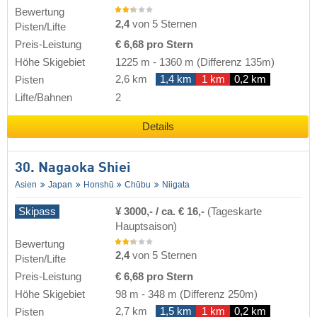
Bewertung
2,4
von 5 Sternen
Pisten/Lifte
Preis-Leistung
€ 6,68 pro Stern
Höhe Skigebiet
1225 m
-
1360 m
(Differenz 135m)
2,6 km
1,4 km
1 km
0,2 km
Pisten
Lifte/Bahnen
2
Details
30. Nagaoka Shiei
Asien
Japan
Honshū
Chūbu
Niigata
Skipass
¥ 3000,- / ca. € 16,-
(Tageskarte
Hauptsaison)
Bewertung
2,4
von 5 Sternen
Pisten/Lifte
Preis-Leistung
€ 6,68 pro Stern
Höhe Skigebiet
98 m
-
348 m
(Differenz 250m)
2,7 km
1,5 km
1 km
0,2 km
Pisten