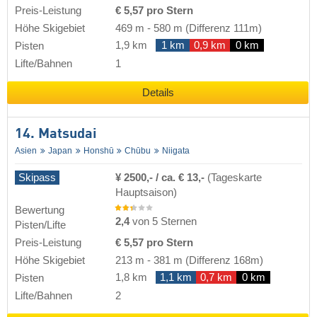
Preis-Leistung
€ 5,57 pro Stern
Höhe Skigebiet
469 m
-
580 m
(Differenz 111m)
1,9 km
1 km
0,9 km
0 km
Pisten
Lifte/Bahnen
1
Details
14. Matsudai
Asien
Japan
Honshū
Chūbu
Niigata
Skipass
¥ 2500,- / ca. € 13,-
(Tageskarte
Hauptsaison)
Bewertung
2,4
von 5 Sternen
Pisten/Lifte
Preis-Leistung
€ 5,57 pro Stern
Höhe Skigebiet
213 m
-
381 m
(Differenz 168m)
1,8 km
1,1 km
0,7 km
0 km
Pisten
Lifte/Bahnen
2