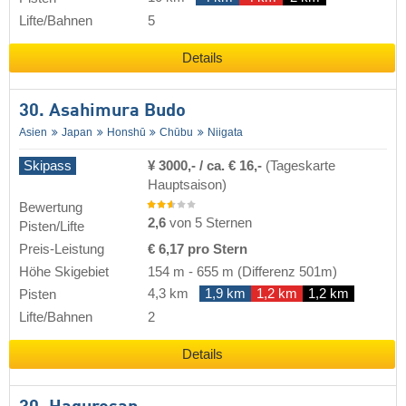
Lifte/Bahnen
5
Details
30. Asahimura Budo
Asien
Japan
Honshū
Chūbu
Niigata
Skipass
¥ 3000,- / ca. € 16,-
(Tageskarte
Hauptsaison)
Bewertung
2,6
von 5 Sternen
Pisten/Lifte
Preis-Leistung
€ 6,17 pro Stern
Höhe Skigebiet
154 m
-
655 m
(Differenz 501m)
4,3 km
1,9 km
1,2 km
1,2 km
Pisten
Lifte/Bahnen
2
Details