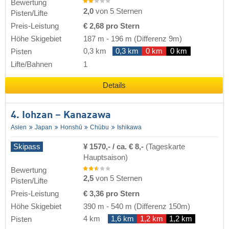
Bewertung
2,0
von 5 Sternen
Pisten/Lifte
Preis-Leistung
€ 2,68 pro Stern
Höhe Skigebiet
187 m
-
196 m
(Differenz 9m)
0,3 km
0,3 km
0 km
0 km
Pisten
Lifte/Bahnen
1
Details
4. Iohzan – Kanazawa
Asien
Japan
Honshū
Chūbu
Ishikawa
Skipass
¥ 1570,- / ca. € 8,-
(Tageskarte
Hauptsaison)
Bewertung
2,5
von 5 Sternen
Pisten/Lifte
Preis-Leistung
€ 3,36 pro Stern
Höhe Skigebiet
390 m
-
540 m
(Differenz 150m)
4 km
1,6 km
1,2 km
1,2 km
Pisten