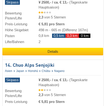
Skipass
¥ 2500,- / ca. € 13,-
(Tageskarte
Hauptsaison)
Bewertung
2,3
von 5 Sternen
Pisten/Lifte
Preis-Leistung
€ 5,81 pro Stern
Höhe Skigebiet
498 m
-
665 m
(Differenz 167m)
0,8 km
0,5 km
0,3 km
0 km
Pisten
Lifte/Bahnen
2
Details
14. Chuo Alps Senjojiki
Asien
Japan
Honshū
Chūbu
Nagano
Skipass
¥ 2500,- / ca. € 13,-
(Tageskarte
Hauptsaison)
Bewertung
2,3
von 5 Sternen
Pisten/Lifte
Preis-Leistung
€ 5,81 pro Stern