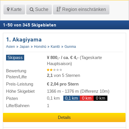
Karte
Suche
Region einschränken
1
-
50
von
345
Skigebieten
1. Akagiyama
Asien
Japan
Honshū
Kantō
Gunma
Skipass
¥ 800,- / ca. € 4,-
(Tageskarte
Hauptsaison)
Bewertung
2,1
von 5 Sternen
Pisten/Lifte
Preis-Leistung
€ 2,04 pro Stern
Höhe Skigebiet
1366 m
-
1376 m
(Differenz 10m)
0,1 km
0,1 km
0 km
0 km
Pisten
Lifte/Bahnen
1
Details