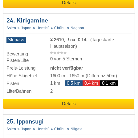
Details
24. Kirigamine
Asien
Japan
Honshū
Chūbu
Nagano
Skipass
¥ 2610,- / ca. € 14,-
(Tageskarte
Hauptsaison)
Bewertung
0
von 5 Sternen
Pisten/Lifte
Preis-Leistung
nicht verfügbar
Höhe Skigebiet
1600 m
-
1650 m
(Differenz 50m)
1 km
0,5 km
0,4 km
0,1 km
Pisten
Lifte/Bahnen
2
Details
25. Ipponsugi
Asien
Japan
Honshū
Chūbu
Niigata