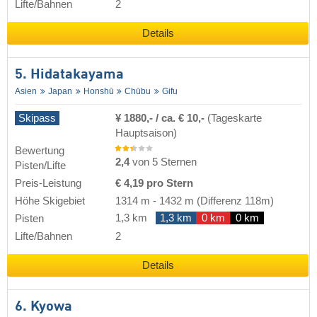
Lifte/Bahnen
2
Details
5. Hidatakayama
Asien
Japan
Honshū
Chūbu
Gifu
Skipass
¥ 1880,- / ca. € 10,-
(Tageskarte
Hauptsaison)
Bewertung
2,4
von 5 Sternen
Pisten/Lifte
Preis-Leistung
€ 4,19 pro Stern
Höhe Skigebiet
1314 m
-
1432 m
(Differenz 118m)
1,3 km
1,3 km
0 km
0 km
Pisten
Lifte/Bahnen
2
Details
6. Kyowa