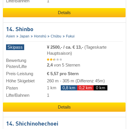
Lifte/Bahnen
1
Details
14. Shinbo
Asien
Japan
Honshū
Chūbu
Fukui
Skipass
¥ 2500,- / ca. € 13,-
(Tageskarte
Hauptsaison)
Bewertung
2,4
von 5 Sternen
Pisten/Lifte
Preis-Leistung
€ 5,57 pro Stern
Höhe Skigebiet
260 m
-
305 m
(Differenz 45m)
1 km
0,8 km
0,2 km
0 km
Pisten
Lifte/Bahnen
1
Details
14. Shichinohechoei