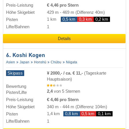
Preis-Leistung
€ 4,46 pro Stern
Höhe Skigebiet
429 m
-
469 m
(Differenz 40m)
1 km
0,5 km
0,3 km
0,2 km
Pisten
Lifte/Bahnen
1
Details
6. Koshi Kogen
Asien
Japan
Honshū
Chūbu
Niigata
Skipass
¥ 2000,- / ca. € 11,-
(Tageskarte
Hauptsaison)
Bewertung
2,4
von 5 Sternen
Pisten/Lifte
Preis-Leistung
€ 4,46 pro Stern
Höhe Skigebiet
340 m
-
444 m
(Differenz 104m)
1,4 km
0,8 km
0,5 km
0,1 km
Pisten
Lifte/Bahnen
1