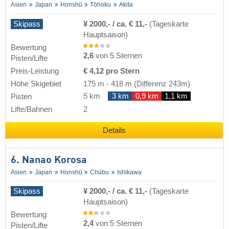
Asien
Japan
Honshū
Tōhoku
Akita
Skipass
¥ 2000,- / ca. € 11,-
(Tageskarte
Hauptsaison)
Bewertung
2,6
von 5 Sternen
Pisten/Lifte
Preis-Leistung
€ 4,12 pro Stern
Höhe Skigebiet
175 m
-
418 m
(Differenz 243m)
5 km
3 km
0,9 km
1,1 km
Pisten
Lifte/Bahnen
2
Details
6. Nanao Korosa
Asien
Japan
Honshū
Chūbu
Ishikawa
Skipass
¥ 2000,- / ca. € 11,-
(Tageskarte
Hauptsaison)
Bewertung
2,4
von 5 Sternen
Pisten/Lifte