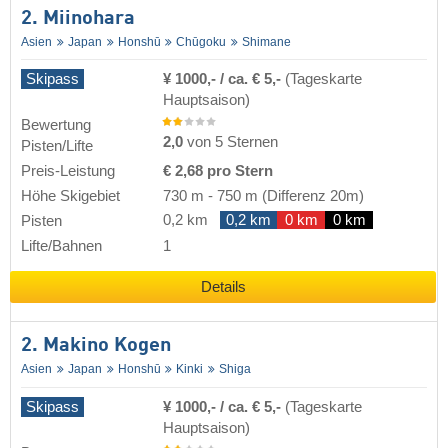
2. Miinohara
Asien
Japan
Honshū
Chūgoku
Shimane
Skipass
¥ 1000,- / ca. € 5,-
(Tageskarte
Hauptsaison)
Bewertung
2,0
von 5 Sternen
Pisten/Lifte
Preis-Leistung
€ 2,68 pro Stern
Höhe Skigebiet
730 m
-
750 m
(Differenz 20m)
0,2 km
0,2 km
0 km
0 km
Pisten
Lifte/Bahnen
1
Details
2. Makino Kogen
Asien
Japan
Honshū
Kinki
Shiga
Skipass
¥ 1000,- / ca. € 5,-
(Tageskarte
Hauptsaison)