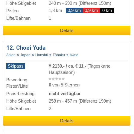
Höhe Skigebiet
240 m
-
390 m
(Differenz 150m)
1,8 km
0,9 km
0,9 km
0 km
Pisten
Lifte/Bahnen
1
Details
12. Choei Yuda
Asien
Japan
Honshū
Tōhoku
Iwate
Skipass
¥ 2130,- / ca. € 11,-
(Tageskarte
Hauptsaison)
Bewertung
0
von 5 Sternen
Pisten/Lifte
Preis-Leistung
nicht verfügbar
Höhe Skigebiet
258 m
-
457 m
(Differenz 199m)
Lifte/Bahnen
2
Details