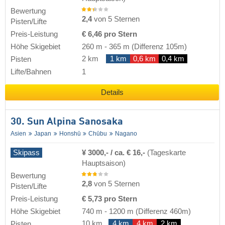
Bewertung
2,4
von 5 Sternen
Pisten/Lifte
Preis-Leistung
€ 6,46 pro Stern
Höhe Skigebiet
260 m
-
365 m
(Differenz 105m)
2 km
1 km
0,6 km
0,4 km
Pisten
Lifte/Bahnen
1
Details
30. Sun Alpina Sanosaka
Asien
Japan
Honshū
Chūbu
Nagano
Skipass
¥ 3000,- / ca. € 16,-
(Tageskarte
Hauptsaison)
Bewertung
2,8
von 5 Sternen
Pisten/Lifte
Preis-Leistung
€ 5,73 pro Stern
Höhe Skigebiet
740 m
-
1200 m
(Differenz 460m)
10 km
4 km
4 km
2 km
Pisten