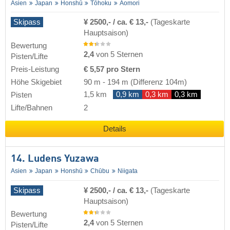
Asien
Japan
Honshū
Tōhoku
Aomori
Skipass
¥ 2500,- / ca. € 13,-
(Tageskarte
Hauptsaison)
Bewertung
2,4
von 5 Sternen
Pisten/Lifte
Preis-Leistung
€ 5,57 pro Stern
Höhe Skigebiet
90 m
-
194 m
(Differenz 104m)
1,5 km
0,9 km
0,3 km
0,3 km
Pisten
Lifte/Bahnen
2
Details
14. Ludens Yuzawa
Asien
Japan
Honshū
Chūbu
Niigata
Skipass
¥ 2500,- / ca. € 13,-
(Tageskarte
Hauptsaison)
Bewertung
2,4
von 5 Sternen
Pisten/Lifte