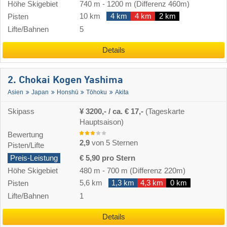
Höhe Skigebiet
740 m
-
1200 m
(Differenz 460m)
10 km
4 km
4 km
2 km
Pisten
Lifte/Bahnen
5
Details
2. Chokai Kogen Yashima
Asien
Japan
Honshū
Tōhoku
Akita
Skipass
¥ 3200,- / ca. € 17,-
(Tageskarte
Hauptsaison)
Bewertung
2,9
von 5 Sternen
Pisten/Lifte
Preis-Leistung
€ 5,90 pro Stern
Höhe Skigebiet
480 m
-
700 m
(Differenz 220m)
5,6 km
1,3 km
4,3 km
0 km
Pisten
Lifte/Bahnen
1
Details