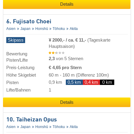
Details
6. Fujisato Choei
Asien
Japan
Honshū
Tōhoku
Akita
Skipass
¥ 2000,- / ca. € 11,-
(Tageskarte
Hauptsaison)
Bewertung
2,3
von 5 Sternen
Pisten/Lifte
Preis-Leistung
€ 4,65 pro Stern
Höhe Skigebiet
60 m
-
160 m
(Differenz 100m)
0,9 km
0,5 km
0,4 km
0 km
Pisten
Lifte/Bahnen
1
Details
10. Taiheizan Opus
Asien
Japan
Honshū
Tōhoku
Akita