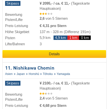
Skipass
¥ 2095,- / ca. € 11,-
(Tageskarte
Hauptsaison)
Bewertung
2,6
von 5 Sternen
Pisten/Lifte
Preis-Leistung
€ 4,31 pro Stern
Höhe Skigebiet
137 m
-
328 m
(Differenz 191m)
5,9 km
4,9 km
1 km
0 km
Pisten
Lifte/Bahnen
3
Details
11. Nishikawa Chomin
Asien
Japan
Honshū
Tōhoku
Yamagata
Skipass
¥ 2100,- / ca. € 11,-
(Tageskarte
Hauptsaison)
Bewertung
2,4
von 5 Sternen
Pisten/Lifte
Preis-Leistung
€ 4,68 pro Stern