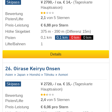
Skipass
¥ 2700,- / ca. € 14,-
(Tageskarte
Hauptsaison)
Bewertung
2,1
von 5 Sternen
Pisten/Lifte
Preis-Leistung
€ 6,88 pro Stern
Höhe Skigebiet
375 m
-
390 m
(Differenz 15m)
0,1 km
0,1 km
0 km
0 km
Pisten
Lifte/Bahnen
1
Details
26. Oirase Keiryu Onsen
Asien
Japan
Honshū
Tōhoku
Aomori
Skipass
¥ 2720,- / ca. € 15,-
(Tageskarte
Hauptsaison)
Bewertung
2,4
von 5 Sternen
Pisten/Lifte
Preis-Leistung
€ 6,06 pro Stern