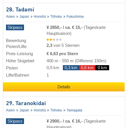
28. Tadami
Asien
Japan
Honshū
Tōhoku
Fukushima
Skipass
¥ 2850,- / ca. € 15,-
(Tageskarte
Hauptsaison)
Bewertung
2,3
von 5 Sternen
Pisten/Lifte
Preis-Leistung
€ 6,63 pro Stern
Höhe Skigebiet
400 m
-
550 m
(Differenz 150m)
0,9 km
0,3 km
0,6 km
0 km
Pisten
Lifte/Bahnen
1
Details
29. Taranokidai
Asien
Japan
Honshū
Tōhoku
Yamagata
Skipass
¥ 2900,- / ca. € 16,-
(Tageskarte
Hauptsaison)