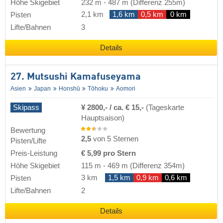
Höhe Skigebiet
232 m
-
487 m
(Differenz 255m)
2,1 km
1,6 km
0,5 km
0 km
Pisten
Lifte/Bahnen
3
Details
27. Mutsushi Kamafuseyama
Asien
Japan
Honshū
Tōhoku
Aomori
Skipass
¥ 2800,- / ca. € 15,-
(Tageskarte
Hauptsaison)
Bewertung
2,5
von 5 Sternen
Pisten/Lifte
Preis-Leistung
€ 5,99 pro Stern
Höhe Skigebiet
115 m
-
469 m
(Differenz 354m)
3 km
1,5 km
0,9 km
0,6 km
Pisten
Lifte/Bahnen
2
Details