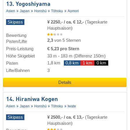
13. Yogoshiyama
Asien
Japan
Honshū
Tōhoku
Aomori
Skipass
¥ 2250,- / ca. € 12,-
(Tageskarte
Hauptsaison)
Bewertung
2,3
von 5 Sternen
Pisten/Lifte
Preis-Leistung
€ 5,23 pro Stern
Höhe Skigebiet
33 m
-
183 m
(Differenz 150m)
1,8 km
0,8 km
1 km
0 km
Pisten
Lifte/Bahnen
3
Details
14. Hiraniwa Kogen
Asien
Japan
Honshū
Tōhoku
Iwate
Skipass
¥ 2500,- / ca. € 13,-
(Tageskarte
Hauptsaison)