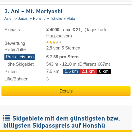
3. Ani – Mt. Moriyoshi
Asien
Japan
Honshū
Tōhoku
Akita
Skipass
¥ 4000,- / ca. € 21,-
(Tageskarte
Hauptsaison)
Bewertung
2,9
von 5 Sternen
Pisten/Lifte
Preis-Leistung
€ 7,38 pro Stern
Höhe Skigebiet
543 m
-
1210 m
(Differenz 667m)
7,6 km
5,5 km
2,1 km
0 km
Pisten
Lifte/Bahnen
3
Details
Skigebiete mit dem günstigsten bzw.
billigsten Skipasspreis auf Honshū