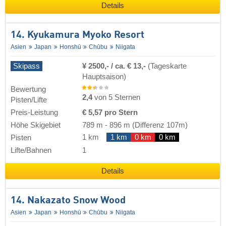
Details
14. Kyukamura Myoko Resort
Asien
Japan
Honshū
Chūbu
Niigata
Skipass
¥ 2500,- / ca. € 13,-
(Tageskarte
Hauptsaison)
Bewertung
2,4
von 5 Sternen
Pisten/Lifte
Preis-Leistung
€ 5,57 pro Stern
Höhe Skigebiet
789 m
-
896 m
(Differenz 107m)
1 km
1 km
0 km
0 km
Pisten
Lifte/Bahnen
1
Details
14. Nakazato Snow Wood
Asien
Japan
Honshū
Chūbu
Niigata