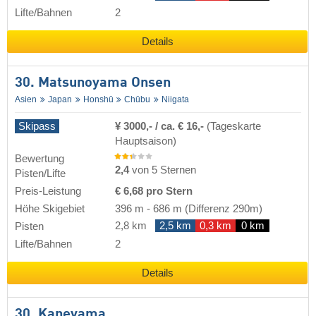
Lifte/Bahnen
2
Details
30. Matsunoyama Onsen
Asien
Japan
Honshū
Chūbu
Niigata
Skipass
¥ 3000,- / ca. € 16,-
(Tageskarte
Hauptsaison)
Bewertung
2,4
von 5 Sternen
Pisten/Lifte
Preis-Leistung
€ 6,68 pro Stern
Höhe Skigebiet
396 m
-
686 m
(Differenz 290m)
2,8 km
2,5 km
0,3 km
0 km
Pisten
Lifte/Bahnen
2
Details
30. Kaneyama