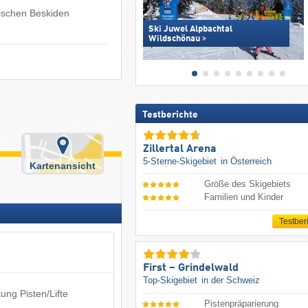
sischen Beskiden
Ski Juwel Alpbachtal
Wildschönau
Testberichte
Zillertal Arena
5-Sterne-Skigebiet
in Österreich
Kartenansicht
Größe des Skigebiets
Familien und Kinder
Testber
First – Grindelwald
Top-Skigebiet
in der Schweiz
ung Pisten/Lifte
Pistenpräparierung