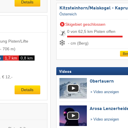
Details
Kitzsteinhorn/​Maiskogel - Kapr
Österreich
Skigebiet geschlossen
0 von 62,5 km Pisten offen
ung Pisten/Lifte
- cm (Berg)
-
706 m
)
Ber
m
1,7 km
0,8 km
Videos
. € 12,-
Obertauern
Details
Video anzeigen
Arosa Lenzerheid
Video anzeigen