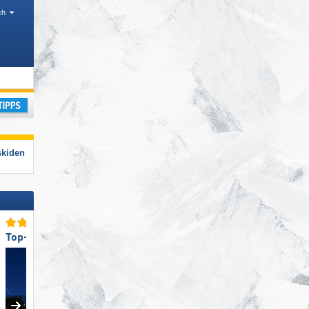
ch
skiden
laub
Top-Pistenangebot
Top-Pistenangebot