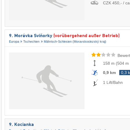
CZK 450,- / ca
9. Morávka Sviňorky
(vorübergehend außer Betrieb)
Europa
Tschechien
Mährisch-Schlesien (Moravskoslezský kraj)
Bewert
158 m
(
504 m
0,9 km
0,3 
1 Lift/Bahn
9. Kocianka