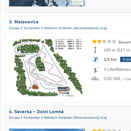
3. Malenovice
Europa
Tschechien
Mährisch-Schlesien (Moravskoslezský kraj)
Bewert
189 m
(
517 m
2,5 km
0 k
3 Lifte/Bahnen
CZK 300,- / ca
4. Severka – Dolní Lomná
Europa
Tschechien
Mährisch-Schlesien (Moravskoslezský kraj)