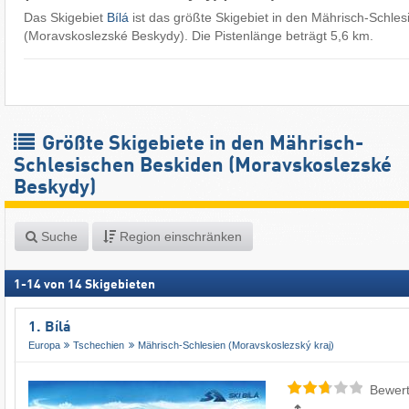
Das Skigebiet
Bílá
ist das größte Skigebiet in den Mährisch-Schle
(Moravskoslezské Beskydy). Die Pistenlänge beträgt 5,6 km.
Größte Skigebiete in den Mährisch-
Schlesischen Beskiden (Moravskoslezské
Beskydy)
Suche
Region einschränken
1
-
14
von
14
Skigebieten
1. Bílá
Europa
Tschechien
Mährisch-Schlesien (Moravskoslezský kraj)
Bewert