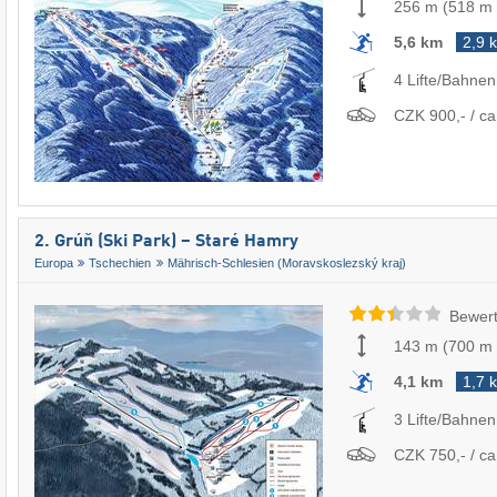
256 m
(
518 m
5,6 km
2,9 
4 Lifte/Bahnen
CZK 900,- / ca
2. Grúň (Ski Park) – Staré Hamry
Europa
Tschechien
Mährisch-Schlesien (Moravskoslezský kraj)
Bewert
143 m
(
700 m
4,1 km
1,7 
3 Lifte/Bahnen
CZK 750,- / ca