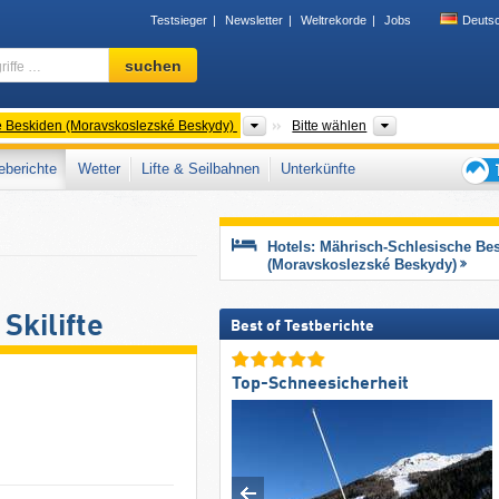
Testsieger
Newsletter
Weltrekorde
Jobs
Deuts
Skigebiet,
suchen
Region,
Begriffe
…
Gebirgszüge
Region CZ
e Beskiden (Moravskoslezské Beskydy)
Bitte wählen
berichte
Wetter
Lifte & Seilbahnen
Unterkünfte
Tipps
für
den
Hotels: Mährisch-Schlesische Be
Skiur
(Moravskoslezské Beskydy)
Skilifte
Best of Testberichte
Top-Schneesicherheit