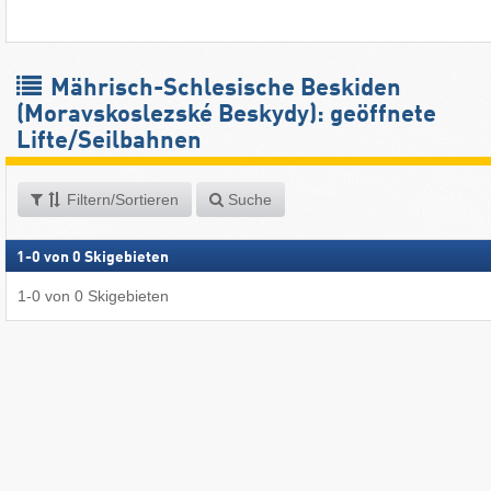
Mährisch-Schlesische Beskiden
(Moravskoslezské Beskydy): geöffnete
Lifte/Seilbahnen
Filtern/Sortieren
Suche
1
-
0
von
0
Skigebieten
1
-
0
von
0
Skigebieten