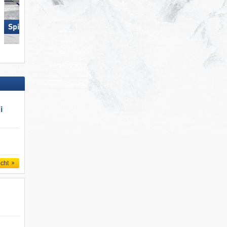
Spieljoch – Fügen
KitzSki – Kitzbühel/​Kirchberg
i
icht