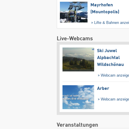
Mayrhofen
(Mountopolis)
Lifte & Bahnen anze
Live-Webcams
Ski Juwel
Alpbachtal
Wildschönau
Webcam anzeig
Arber
Webcam anzeig
Veranstaltungen