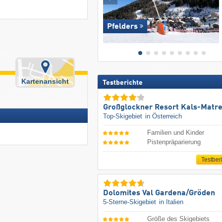
Pfelders
Kartenansicht
Testberichte
Großglockner Resort Kals-Matre
Top-Skigebiet
in Österreich
Familien und Kinder
Pistenpräparierung
Testber
Dolomites Val Gardena/​Gröden
5-Sterne-Skigebiet
in Italien
Größe des Skigebiets