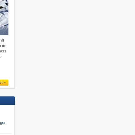
nft
n im
dass
el
et
igen