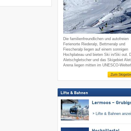
Die familienfreundlichen und autofreien
Ferienorte Riederalp, Bettmeralp und
Fiescheralp liegen auf einem sonnigen
Hochplateau und bieten Ski in/Ski out. 
Aletschgletscher und das Skigebiet Ale
Arena liegen mitten im UNESCO-Welter
Zum Skigebi
Lifte & Bahnen
Lermoos – Grubig
Lifte & Bahnen anze
Hochzillertal