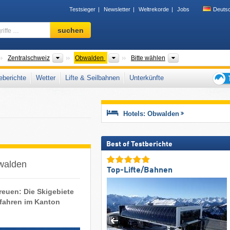
Testsieger
Newsletter
Weltrekorde
Jobs
Deuts
Skigebiet,
suchen
Region,
Begriffe
…
änder
Großregionen
Kantone
Tourismusregion,
Zentralschweiz
Obwalden
Bitte wählen
berichte
Wetter
Lifte & Seilbahnen
Unterkünfte
Tipps
für
den
Hotels: Obwalden
Skiur
Best of Testberichte
bwalden
Top-Lifte/Bahnen
reuen: Die Skigebiete
ifahren im Kanton