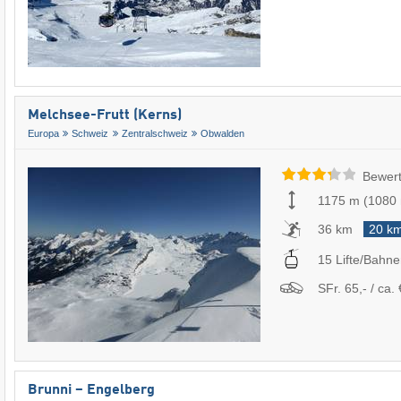
Melchsee-Frutt (Kerns)
Europa
Schweiz
Zentralschweiz
Obwalden
Bewert
1175 m
(
1080
36 km
20 k
15 Lifte/Bahn
SFr. 65,- / ca. 
Brunni – Engelberg