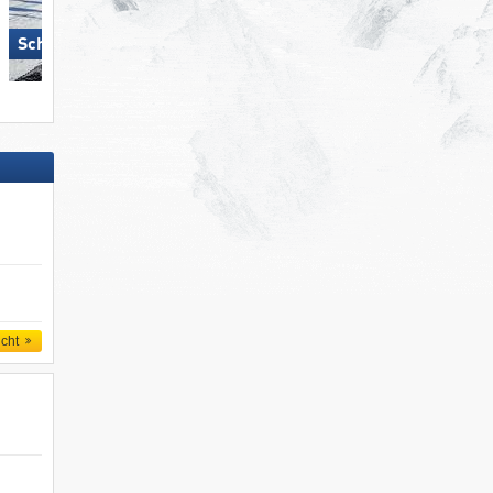
Ski Juwel Alpbachtal
Schlick 2000 – Fulpmes
Wildschönau
icht