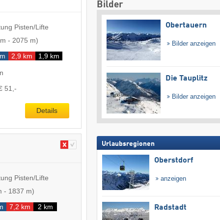
Bilder
Obertauern
ung Pisten/Lifte
 m
-
2075 m
)
Bilder anzeigen
km
2,9 km
1,9 km
en
Die Tauplitz
€ 51,-
Bilder anzeigen
Details
Urlaubsregionen
Oberstdorf
ung Pisten/Lifte
anzeigen
m
-
1837 m
)
m
7,2 km
2 km
Radstadt