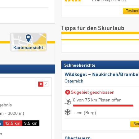
Testber
Tipps für den Skiurlaub
Kartenansicht
Schneeberichte
Wildkogel – Neukirchen/​Brambe
Österreich
Skigebiet geschlossen
0 von 75 km Pisten offen
gebnis
- cm (Berg)
 m
-
3020 m
)
m
42,5 km
9,5 km
Ber
en
Obertauern