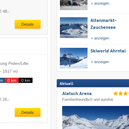
anzeigen
€ 48,-
Altenmarkt-
Details
Zauchensee
anzeigen
Skiworld Ahrntal
anzeigen
ung Pisten/Lifte
-
1517 m
)
km
0 km
0 km
Aktuell
Aletsch Arena
€ 26,-
Familienfreundlich und autofrei
Details