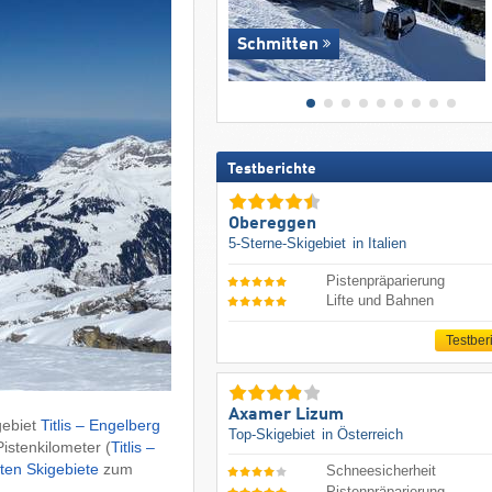
Schmitten
Testberichte
Obereggen
5-Sterne-Skigebiet
in Italien
Pistenpräparierung
Lifte und Bahnen
Testber
Axamer Lizum
gebiet
Titlis – Engelberg
Top-Skigebiet
in Österreich
Pistenkilometer (
Titlis –
ten Skigebiete
zum
Schneesicherheit
Pistenpräparierung