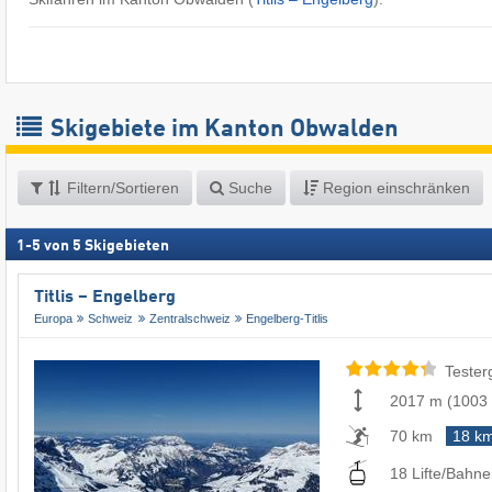
Skigebiete im Kanton Obwalden
Filtern/Sortieren
Suche
Region einschränken
1
-
5
von
5
Skigebieten
Titlis – Engelberg
Europa
Schweiz
Zentralschweiz
Engelberg-Titlis
Tester
2017 m
(
1003
70 km
18 k
18 Lifte/Bahn