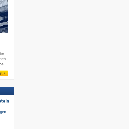
Der
tsch
be.
et
stein
igen