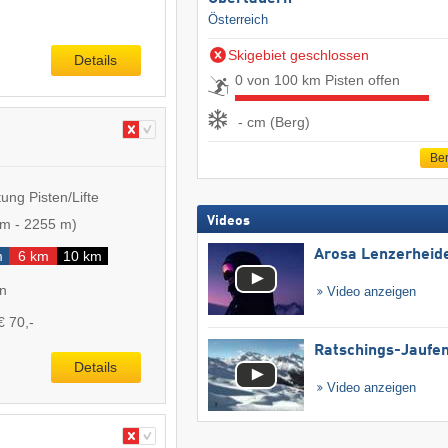
Österreich
Skigebiet geschlossen
Details
0 von 100 km Pisten offen
- cm (Berg)
Ber
ung Pisten/Lifte
Videos
 m
-
2255 m
)
Arosa Lenzerheid
m
6 km
10 km
en
Video anzeigen
€ 70,-
Ratschings-Jaufe
Details
Video anzeigen