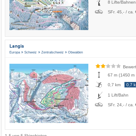
8 Lifte/Bahnen
SFr. 45,- / ca. 
Langis
Europa
Schweiz
Zentralschweiz
Obwalden
Bewert
67 m
(
1450 m
0,7 km
0,7 
1 Lift/Bahn
SFr. 24,- / ca. 
1
-
5
von
5
Skigebieten