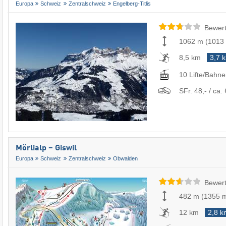
Europa
Schweiz
Zentralschweiz
Engelberg-Titlis
Bewert
1062 m
(
1013
8,5 km
3,7 
10 Lifte/Bahn
SFr. 48,- / ca. 
Mörlialp – Giswil
Europa
Schweiz
Zentralschweiz
Obwalden
Bewert
482 m
(
1355 
12 km
2,8 k