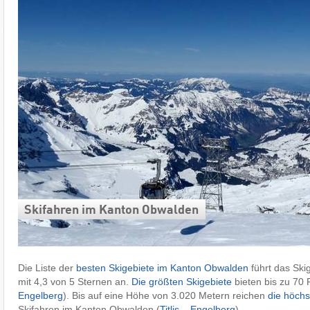
Skifahren im Kanton Obwalden
Die Liste der
besten Skigebiete im Kanton Obwalden
führt das Ski
mit 4,3 von 5 Sternen an.
Die größten Skigebiete
bieten bis zu 70 
Engelberg
). Bis auf eine Höhe von 3.020 Metern reichen
die höchs
Skifahren im Kanton Obwalden (
Titlis – Engelberg
).