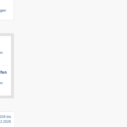
igen
en
afon
en
026 bis
12.2026