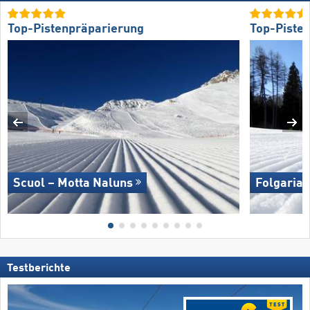
Top-Pistenpräparierung
Top-Piste
Scuol – Motta Naluns
Folgaria/​
Testberichte