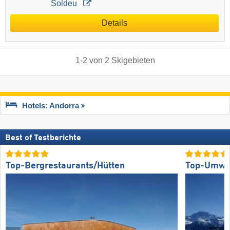
Soldeu
Details
1
-
2
von
2
Skigebieten
Hotels: Andorra
Best of Testberichte
Top-Bergrestaurants/Hütten
Top-Umwel