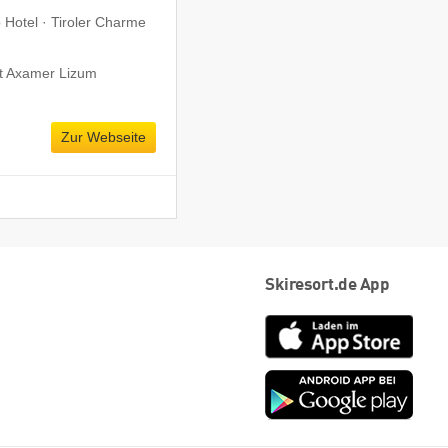
b Hotel · Tiroler Charme
t Axamer Lizum
Zur Webseite
Skiresort.de App
App
Store
Goog
play