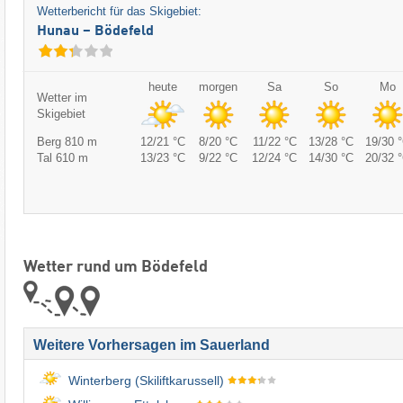
Wetterbericht für das Skigebiet:
Hunau – Bödefeld
heute
morgen
Sa
So
Mo
Wetter im
Skigebiet
Berg 810 m
12/21 °C
8/20 °C
11/22 °C
13/28 °C
19/30 
Tal 610 m
13/23 °C
9/22 °C
12/24 °C
14/30 °C
20/32 
Wetter rund um Bödefeld
Weitere Vorhersagen im Sauerland
Winterberg (Skiliftkarussell)