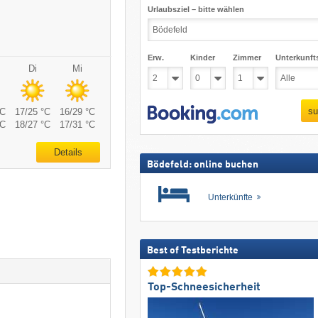
Urlaubsziel – bitte wählen
Erw.
Kinder
Zimmer
Unterkunft
Di
Mi
su
°C
17/25 °C
16/29 °C
°C
18/27 °C
17/31 °C
Details
Bödefeld: online buchen
Unterkünfte
Best of Testberichte
Top-Schneesicherheit