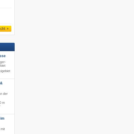
icht
sse
ger-
biet
igebiet
 &
an der
0 m
r
eim
 mit