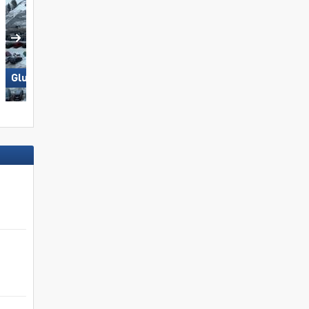
Glungezer – Tulfes
Aletsch Arena