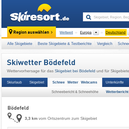
skiresort
Kontinente
Region auswählen
Weltweit
Europa
Deutschland
Dieser Ort liegt auch in:
Hochsauerlandkreis
Alle Skigebiete
Beste Skigebiete & Testberichte
Vergleich
Schnee
Rheinisches Schiefergebirge
,
Westdeutschl
Skiwetter Bödefeld
Wettervorhersage für das
Skigebiet bei Bödefeld
und für Skigebiet
Skiurlaub
Skigebiet
Schnee Wetter Webcams
Unterkünfte
Schneebericht & Schneehöhe
Wetterbericht
Bödefeld
3,3 km
vom Ortszentrum zum Skigebiet