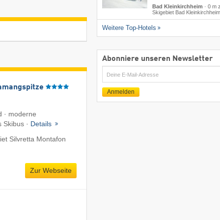
Bad Kleinkirchheim
·
0 m 
Skigebiet Bad Kleinkirchhei
Weitere Top-Hotels
Abonniere unseren Newsletter
E-
Mail
amangspitze
Anmelden
d · moderne
s Skibus ·
Details
et Silvretta Montafon
Zur Webseite