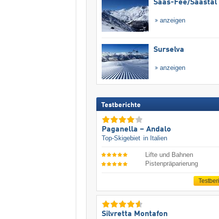
Saas-Fee/​Saastal
anzeigen
Surselva
anzeigen
Testberichte
Paganella – Andalo
Top-Skigebiet
in Italien
Lifte und Bahnen
Pistenpräparierung
Testber
Silvretta Montafon