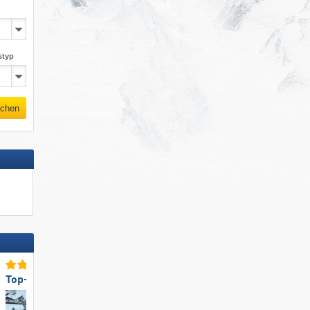
styp
chen
Top-Anfahrt/Parken
Top-Umweltfreundlichkeit