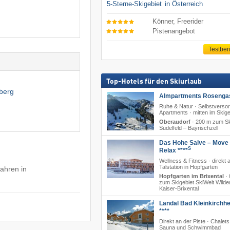
5-Sterne-Skigebiet
in Österreich
Könner, Freerider
Pistenangebot
Testber
Top-Hotels für den Skiurlaub
sberg
Almpartments Rosenga
Ruhe & Natur · Selbstversor
Apartments · mitten im Skige
Oberaudorf
·
200 m zum Sk
Sudelfeld – Bayrischzell
Das Hohe Salve – Move
S
Relax ****
Wellness & Fitness · direkt 
Talstation in Hopfgarten
fahren in
Hopfgarten im Brixental
·
zum Skigebiet SkiWelt Wilde
Kaiser-Brixental
Landal Bad Kleinkirchh
****
Direkt an der Piste · Chalets
Sauna und Schwimmbad