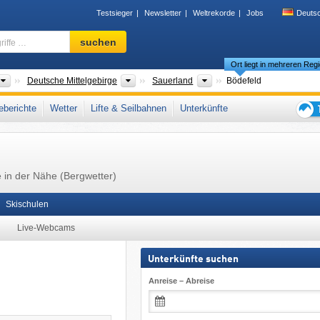
Testsieger
Newsletter
Weltrekorde
Jobs
Deuts
Skigebiet,
suchen
Region,
Ort liegt in mehreren Reg
Begriffe
…
Länder
Gebirgszüge
Bitte wählen
Deutsche Mittelgebirge
Sauerland
Bödefeld
,
Rothaargebirge
,
Arnsberg
,
Nordrhein-Westfalen
,
Süderbergland
,
berichte
Wetter
Lifte & Seilbahnen
Unterkünfte
and
,
Westeuropa
,
Mitteleuropa
,
Europäische Union
Tipps
für
den
Skiur
e in der Nähe (Bergwetter)
Skischulen
Live-Webcams
Unterkünfte suchen
Anreise – Abreise