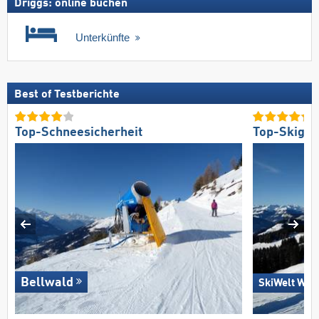
Driggs: online buchen
Unterkünfte
Best of Testberichte
Top-Schneesicherheit
Top-Skigeb
Bellwald
SkiWelt Wild