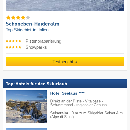
Schöneben-Haideralm
Top-Skigebiet
in Italien
Pistenpräparierung
Snowparks
Testbericht
Top-Hotels für den Skiurlaub
Hotel Seelaus ****
Direkt an der Piste · Vitaloase ·
Schwimmbad · regionaler Genuss
Seiseralm
·
0 m zum Skigebiet Seiser Alm
(Alpe di Siusi)