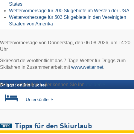
States
Wettervorhersage für 200 Skigebiete im Westen der USA
Wettervorhersage für 503 Skigebiete in den Vereinigten
Staaten von Amerika
Wettervorhersage von Donnerstag, den 06.08.2026, um 14:20
Uhr
Skiresort.de veröffentlicht das 7-Tage-Wetter für Driggs zum
Skifahren in Zusammenarbeit mit
www.wetter.net
.
Fehler aufgefallen? Hier können Sie ihn
melden
Driggs: online buchen
Unterkünfte
Tipps für den Skiurlaub