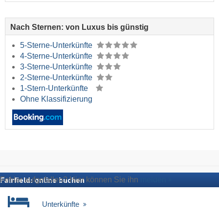
Nach Sternen: von Luxus bis günstig
5-Sterne-Unterkünfte
4-Sterne-Unterkünfte
3-Sterne-Unterkünfte
2-Sterne-Unterkünfte
1-Stern-Unterkünfte
Ohne Klassifizierung
Fehler aufgefallen? Hier können Sie ihn
melden
Fairfield: online buchen
Unterkünfte