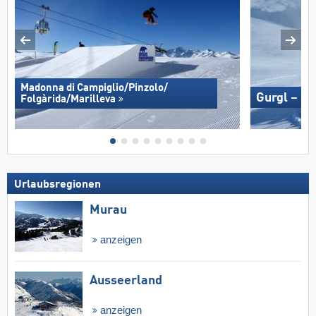
Madonna di Campiglio/​Pinzolo/​
Gurgl – O
Folgàrida/​Marilleva
Urlaubsregionen
Murau
anzeigen
Ausseerland
anzeigen