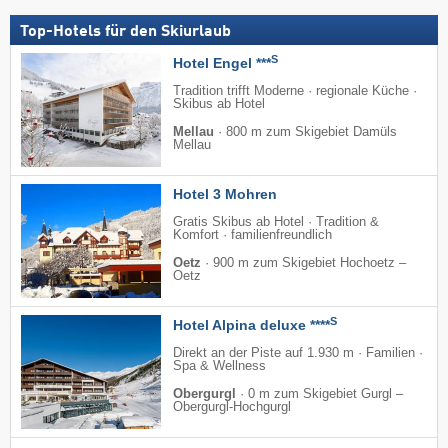
Top-Hotels für den Skiurlaub
S
Hotel Engel ***
Tradition trifft Moderne · regionale Küche ·
Skibus ab Hotel
Mellau
·
800 m zum Skigebiet Damüls
Mellau
Hotel 3 Mohren
Gratis Skibus ab Hotel · Tradition &
Komfort · familienfreundlich
Oetz
·
900 m zum Skigebiet Hochoetz –
Oetz
S
Hotel Alpina deluxe ****
Direkt an der Piste auf 1.930 m · Familien ·
Spa & Wellness
Obergurgl
·
0 m zum Skigebiet Gurgl –
Obergurgl-Hochgurgl