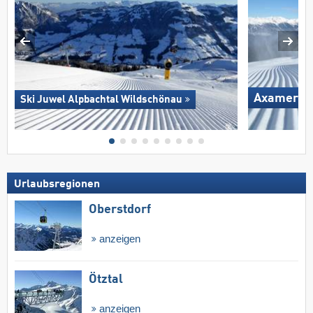
Axamer L
Ski Juwel Alpbachtal Wildschönau
Urlaubsregionen
Oberstdorf
anzeigen
Ötztal
anzeigen