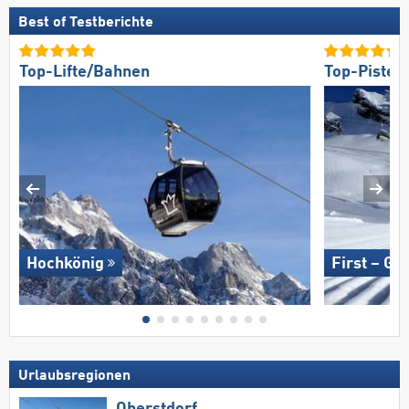
Best of Testberichte
Top-Lifte/Bahnen
Top-Pisten
Hochkönig
First – Gr
Urlaubsregionen