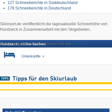
127 Schneeberichte in Süddeutschland
178 Schneeberichte in Deutschland
Skiresort.de veröffentlicht die tagesaktuelle Schneehöhe von
Hundseck in Zusammenarbeit mit den Skigebieten.
Fehler aufgefallen? Hier können Sie ihn
melden
Hundseck: online buchen
Unterkünfte
Tipps für den Skiurlaub