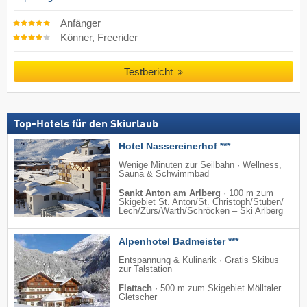
Anfänger
Könner, Freerider
Testbericht
Top-Hotels für den Skiurlaub
Hotel Nassereinerhof ***
Wenige Minuten zur Seilbahn · Wellness,
Sauna & Schwimmbad
Sankt Anton am Arlberg
·
100 m zum
Skigebiet St. Anton/​St. Christoph/​Stuben/​
Lech/​Zürs/​Warth/​Schröcken – Ski Arlberg
Alpenhotel Badmeister ***
Entspannung & Kulinarik · Gratis Skibus
zur Talstation
Flattach
·
500 m zum Skigebiet Mölltaler
Gletscher