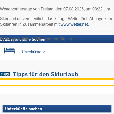
Wettervorhersage von Freitag, den 07.08.2026, um 03:22 Uhr
Skiresort.de veröffentlicht das 7-Tage-Wetter für L'Abbaye zum
Skifahren in Zusammenarbeit mit
www.wetter.net
.
Fehler aufgefallen? Hier können Sie ihn
melden
L'Abbaye: online buchen
Unterkünfte
Tipps für den Skiurlaub
Unterkünfte suchen