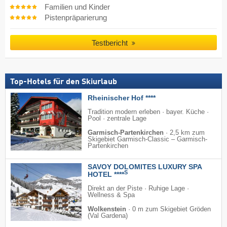
Familien und Kinder
Pistenpräparierung
Testbericht
Top-Hotels für den Skiurlaub
Rheinischer Hof ****
Tradition modern erleben · bayer. Küche ·
Pool · zentrale Lage
Garmisch-Partenkirchen
·
2,5 km zum
Skigebiet Garmisch-Classic – Garmisch-
Partenkirchen
SAVOY DOLOMITES LUXURY SPA
S
HOTEL ****
Direkt an der Piste · Ruhige Lage ·
Wellness & Spa
Wolkenstein
·
0 m zum Skigebiet Gröden
(Val Gardena)