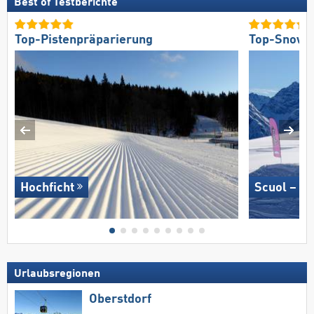
Best of Testberichte
Top-Pistenpräparierung
Top-Snowp
Hochficht
Scuol – M
Urlaubsregionen
Oberstdorf