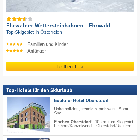
Ehrwalder Wettersteinbahnen – Ehrwald
Top-Skigebiet
in Österreich
Familien und Kinder
Anfänger
Testbericht
Top-Hotels für den Skiurlaub
Explorer Hotel Oberstdorf
Unkompliziert, trendig & preiswert · Sport
Spa
Fischen Oberstdorf
·
10 km zum Skigebiet
Fellhorn/​Kanzelwand – Oberstdorf/​Riezlern