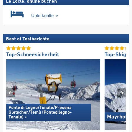
Le Locle: online buchen
Unterkünfte
Best of Testberichte
Top-Schneesicherheit
Top-Skigeb
Ponte di Legno/​Tonale/​Presena
Gletscher/​Temù (Pontedilegno-
Mayrhofen
Tonale)