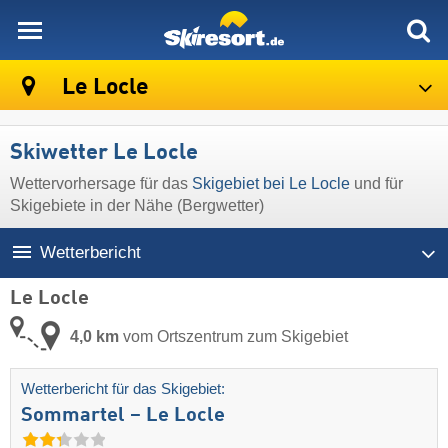
skiresort
Le Locle
Skiwetter Le Locle
Wettervorhersage für das
Skigebiet bei Le Locle
und für
Skigebiete in der Nähe (Bergwetter)
Wetterbericht
Le Locle
4,0 km
vom Ortszentrum zum Skigebiet
Wetterbericht für das Skigebiet:
Sommartel – Le Locle