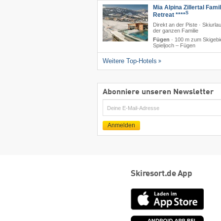
Mia Alpina Zillertal Fami
S
Retreat ****
Direkt an der Piste · Skiurla
der ganzen Familie
Fügen
·
100 m zum Skigebi
Spieljoch – Fügen
Weitere Top-Hotels
Abonniere unseren Newsletter
E-
Mail
Anmelden
Skiresort.de App
App
Store
Goog