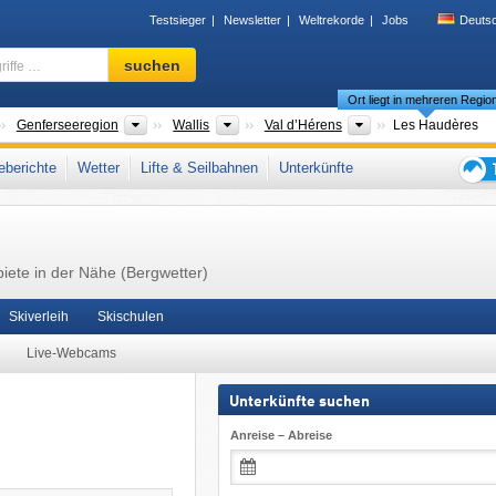
Testsieger
Newsletter
Weltrekorde
Jobs
Deuts
Skigebiet,
suchen
Region,
Ort liegt in mehreren Regio
Begriffe
…
änder
Großregionen
Kantone
Tourismusregionen
Genferseeregion
Wallis
Val d’Hérens
Les Haudères
zösische Schweiz (Romandie)
,
Schweizer Alpen
,
Westalpen
,
Alpen
,
Westeuropa
,
berichte
Wetter
Lifte & Seilbahnen
Unterkünfte
Tipps
für
den
Skiur
iete in der Nähe (Bergwetter)
Skiverleih
Skischulen
Live-Webcams
Unterkünfte suchen
Anreise – Abreise