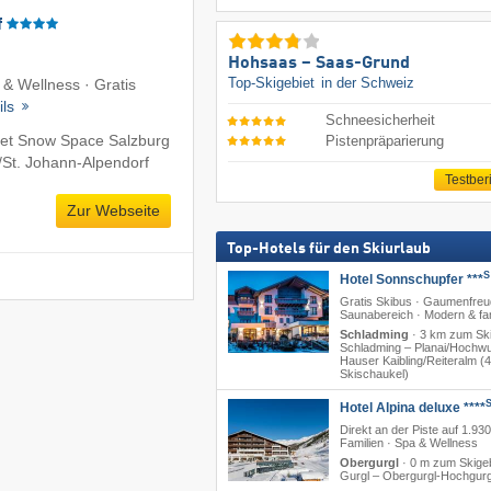
f
Hohsaas – Saas-Grund
Top-Skigebiet
in der Schweiz
 & Wellness · Gratis
ils
Schneesicherheit
et Snow Space Salzburg
Pistenpräparierung
/​St. Johann-Alpendorf
Testber
Zur Webseite
Top-Hotels für den Skiurlaub
S
Hotel Sonnschupfer ***
Gratis Skibus · Gaumenfreu
Saunabereich · Modern & fam
Schladming
·
3 km zum Ski
Schladming – Planai/​Hochwu
Hauser Kaibling/​Reiteralm (
Skischaukel)
Hotel Alpina deluxe ****
Direkt an der Piste auf 1.930
Familien · Spa & Wellness
Obergurgl
·
0 m zum Skigeb
Gurgl – Obergurgl-Hochgurg