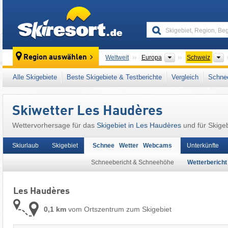
skiresort
Kontinente
L
Region auswählen
Weltweit
Europa
Schweiz
Dieser Ort liegt auch in:
Walliser Alpen
,
Fran
Alle Skigebiete
Beste Skigebiete & Testberichte
Vergleich
Schnee
Mitteleuropa
Skiwetter Les Haudères
Wettervorhersage für das
Skigebiet in Les Haudères
und für Skigeb
Skiurlaub
Skigebiet
Schnee Wetter Webcams
Unterkünfte
Schneebericht & Schneehöhe
Wetterbericht
Les Haudères
0,1 km
vom Ortszentrum zum Skigebiet