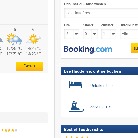
Urlaubsziel – bitte wählen
Erw.
Kinder
Zimmer
Unterkunft
Di
Mi
su
°C
17/25 °C
14/25 °C
°C
17/25 °C
14/25 °C
Details
Les Haudères: online buchen
Unterkünfte
Skiverleih
Best of Testberichte