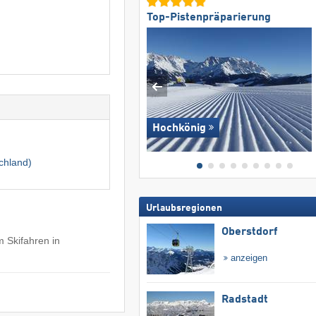
Top-Pistenpräparierung
Hochkönig
chland)
Urlaubsregionen
Oberstdorf
m Skifahren in
anzeigen
Radstadt