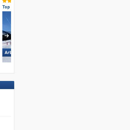
Top für Familien
Top für Familien
Ski Juwel Alpbachtal
Arber
Wildschönau