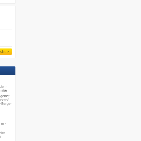
icht
den ·
iliär
gebiet
rzen/​
4-Berge-
S
 m ·
iet
l