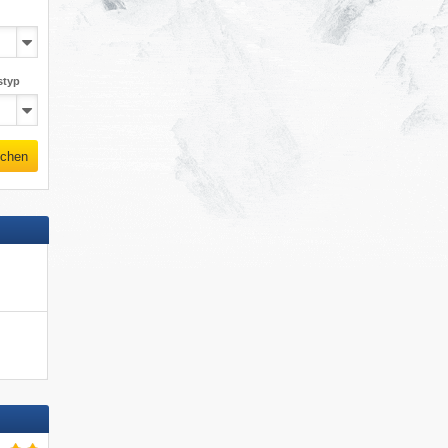
styp
chen