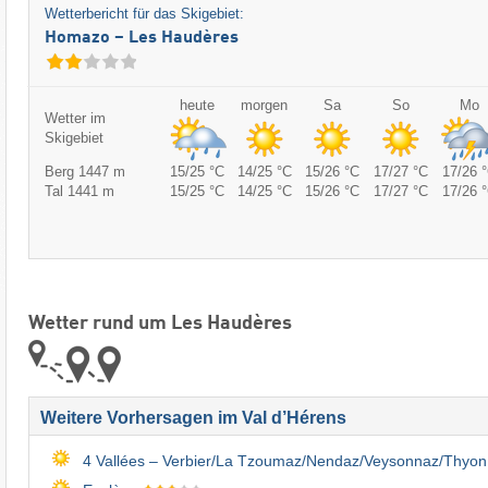
Wetterbericht für das Skigebiet:
Homazo – Les Haudères
heute
morgen
Sa
So
Mo
Wetter im
Skigebiet
Berg 1447 m
15/25 °C
14/25 °C
15/26 °C
17/27 °C
17/26 
Tal 1441 m
15/25 °C
14/25 °C
15/26 °C
17/27 °C
17/26 
Wetter rund um Les Haudères
Weitere Vorhersagen im Val d’Hérens
4 Vallées – Verbier/​La Tzoumaz/​Nendaz/​Veysonnaz/​Thyon