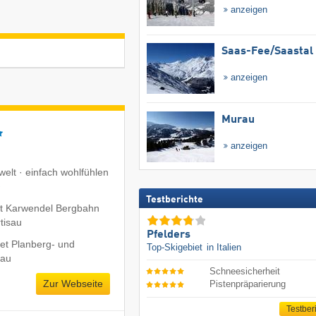
anzeigen
Saas-Fee/​Saastal
anzeigen
Murau
anzeigen
welt · einfach wohlfühlen
Testberichte
t Karwendel Bergbahn
tisau
Pfelders
et Planberg- und
Top-Skigebiet
in Italien
sau
Schneesicherheit
Zur Webseite
Pistenpräparierung
Testber