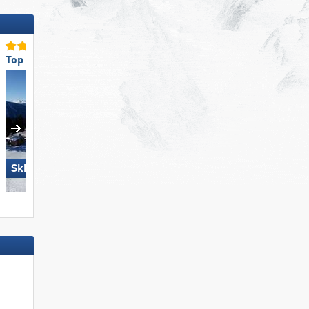
Top für Familien
Top-Schneesicherheit
Skiregion Hochoetz
Die Tauplitz