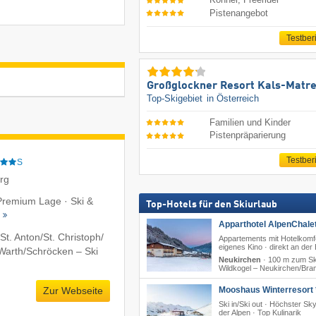
Pistenangebot
Testber
Großglockner Resort Kals-Matre
Top-Skigebiet
in Österreich
Familien und Kinder
Pistenpräparierung
Testber
S
erg
 Premium Lage · Ski &
Top-Hotels für den Skiurlaub
t
Apparthotel AlpenChalet
t. Anton/​St. Christoph/​
Appartements mit Hotelkomfo
eigenes Kino · direkt an der
​Warth/​Schröcken – Ski
Neukirchen
·
100 m zum Sk
Wildkogel – Neukirchen/​Br
Zur Webseite
Mooshaus Winterresort 
Ski in/Ski out · Höchster Sk
der Alpen · Top Kulinarik