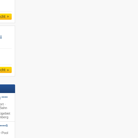
icht
i
icht
 ****
rt ·
 Bahn
igebiet
amberg
S
****
y-Pool