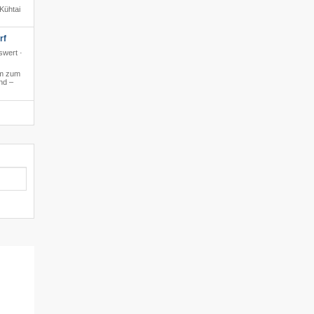
Kühtai
rf
swert ·
m zum
nd –