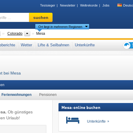
Testsieger
Newsletter
Weltrekorde
Jobs
Deuts
Skigebiet,
suchen
Region,
Ort liegt in mehreren Regionen
Begriffe
…
Länder
Bundesstaaten
Colorado
Mesa
cky Mountains
,
Western United States
berichte
Wetter
Lifte & Seilbahnen
Unterkünfte
Tipps
für
den
Skiur
et bei Mesa
len
Ferienwohnungen
Pensionen
Mesa: online buchen
esa.
Ob günstiges
en Urlaub!
Unterkünfte