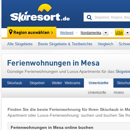
skiresort
Kontinente
Region auswählen
Weltweit
Nordamerika
USA
Dieser Ort liegt auch in:
Mountain States
,
Ro
Alle Skigebiete
Beste Skigebiete & Testberichte
Vergleich
Schnee
Ferienwohnungen in Mesa
Günstige Ferienwohnungen und Luxus Apartments für das
Skigebi
Skiurlaub
Skigebiet
Wetter Webcams
Unterkünfte
Skischu
Unterkünfte
Hotels
Finden Sie die beste Ferienwohnung für Ihren Skiurlaub in M
Apartment oder Luxus-Ferienwohnung: suchen und buchen Sie Ihr
Ferienwohnungen in Mesa online buchen