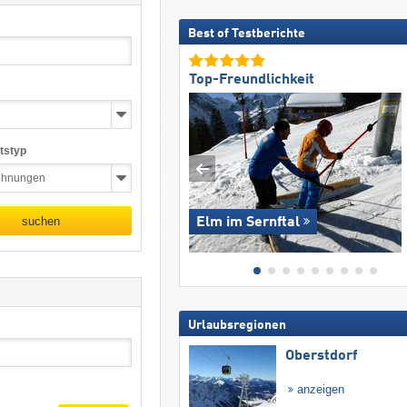
Best of Testberichte
Top-Freundlichkeit
tstyp
suchen
Elm im Sernftal
Urlaubsregionen
Oberstdorf
anzeigen