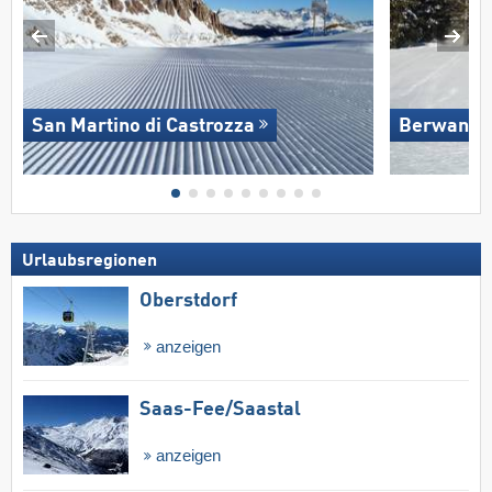
San Martino di Castrozza
Berwang/​
Urlaubsregionen
Oberstdorf
anzeigen
Saas-Fee/​Saastal
anzeigen