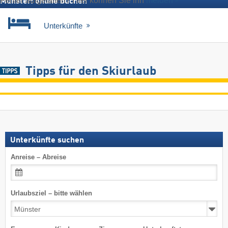
Fehler aufgefallen? Hier können Sie ihn
melden
Münster: online buchen
Unterkünfte
Tipps für den Skiurlaub
Unterkünfte suchen
Anreise – Abreise
Urlaubsziel – bitte wählen