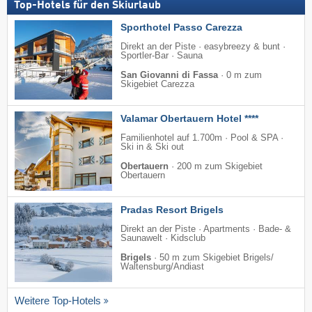
Top-Hotels für den Skiurlaub
Sporthotel Passo Carezza
Direkt an der Piste · easybreezy & bunt ·
Sportler-Bar · Sauna
San Giovanni di Fassa
·
0 m zum
Skigebiet Carezza
Valamar Obertauern Hotel ****
Familienhotel auf 1.700m · Pool & SPA ·
Ski in & Ski out
Obertauern
·
200 m zum Skigebiet
Obertauern
Pradas Resort Brigels
Direkt an der Piste · Apartments · Bade- &
Saunawelt · Kidsclub
Brigels
·
50 m zum Skigebiet Brigels/​
Waltensburg/​Andiast
Weitere Top-Hotels