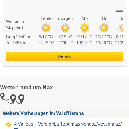
heute
morgen
Mo
Di
Mi
Wetter im
Skigebiet
Berg 2640 m
9/17 °C
7/18 °C
11/17 °C
10/17 °C
8/16 °
Tal 1495 m
11/28 °C
14/30 °C
13/29 °C
13/29 °C
14/28 
Details
Wetter rund um Nax
Weitere Vorhersagen im Val d’Hérens
4 Vallées – Verbier/​La Tzoumaz/​Nendaz/​Veysonnaz/​