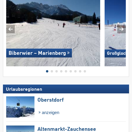
Biberwier – Marienberg
Großglockne
Urlaubsregionen
Oberstdorf
anzeigen
Altenmarkt-Zauchensee