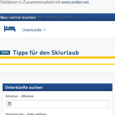
Skifahren in Zusammenarbeit mit
www.wetter.net
.
Fehler aufgefallen? Hier können Sie ihn
melden
Nax: online buchen
Unterkünfte
Tipps für den Skiurlaub
Unterkünfte suchen
Anreise – Abreise
Urlaubsziel – bitte wählen