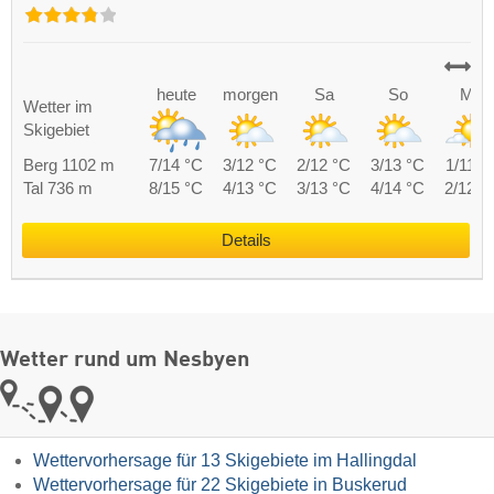
heute
morgen
Sa
So
Mo
Wetter im
Skigebiet
Berg 1102 m
7/14 °C
3/12 °C
2/12 °C
3/13 °C
1/11 °
Tal 736 m
8/15 °C
4/13 °C
3/13 °C
4/14 °C
2/12 °
Details
Wetter rund um Nesbyen
Wettervorhersage für 13 Skigebiete im Hallingdal
Wettervorhersage für 22 Skigebiete in Buskerud