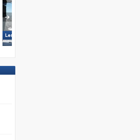
Lermoos – Grubigstein
Gitschberg Jochtal