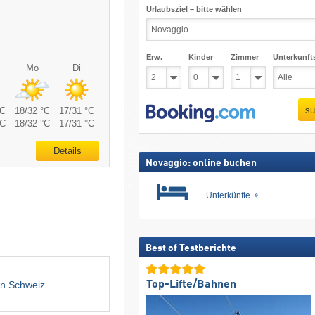
Urlaubsziel – bitte wählen
Erw.
Kinder
Zimmer
Unterkunft
Mo
Di
su
°C
18/32 °C
17/31 °C
°C
18/32 °C
17/31 °C
Details
Novaggio: online buchen
Unterkünfte
Best of Testberichte
Top-Lifte/Bahnen
en Schweiz