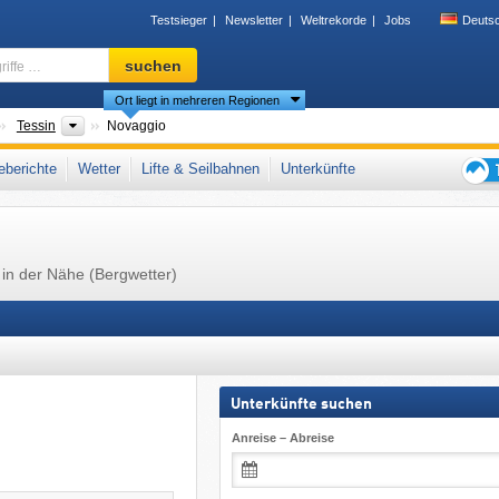
Testsieger
Newsletter
Weltrekorde
Jobs
Deuts
Skigebiet,
suchen
Region,
Ort liegt in mehreren Regionen
Begriffe
…
änder
Großregionen
Tessin
Novaggio
ienische Schweiz
,
Schweizer Alpen
,
Westalpen
,
Alpen
,
Westeuropa
,
Mitteleuropa
berichte
Wetter
Lifte & Seilbahnen
Unterkünfte
Tipps
für
den
Skiur
 in der Nähe (Bergwetter)
Unterkünfte suchen
Anreise – Abreise