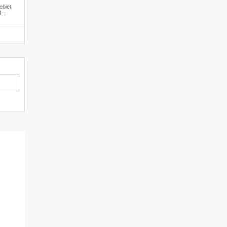
ebiet
f –
le