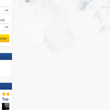
styp
chen
Top-Lifte/Bahnen
Top für Familien