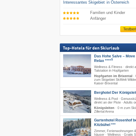
Interessantes Skigebiet
in Österreich
Familien und Kinder
Anfänger
Testber
Top-Hotels für den Skiurlaub
Das Hohe Salve – Move
S
Relax ****
Wellness & Fitness · direkt 
Talstation in Hopfgarten
Hopfgarten im Brixental
·
zum Skigebiet SkiWelt Wilde
Kaiser-Brixental
Berghotel Der Königslei
Wellness & Pool · Genusskü
direkt an der Piste · Adults o
Königsleiten
·
0 m zum Ski
Zillertal Arena
Gartenhotel Rosenhof b
Kitzbühel ***
Zimmer, Ferienwohnungen &
häuser · Wellness · Gratis 