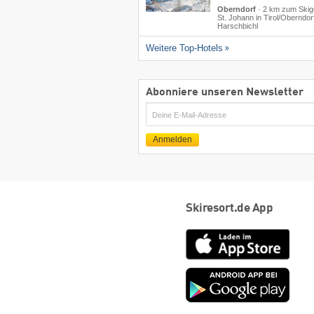
Oberndorf
·
2 km zum Skig
St. Johann in Tirol/​Oberndor
Harschbichl
Weitere Top-Hotels
Abonniere unseren Newsletter
E-
Mail
Anmelden
Skiresort.de App
App
Store
Goog
play