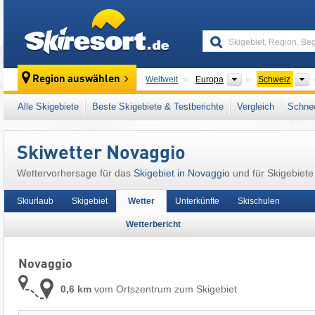
skiresort
Kontinente
L
Region auswählen
Weltweit
Europa
Schweiz
Dieser Ort liegt auch in:
Tambogruppe
,
Ital
Alle Skigebiete
Beste Skigebiete & Testberichte
Vergleich
Schnee
Skiwetter Novaggio
Wettervorhersage für das
Skigebiet in Novaggio
und für Skigebiete
Skiurlaub
Skigebiet
Wetter
Unterkünfte
Skischulen
Wetterbericht
Novaggio
0,6 km
vom Ortszentrum zum Skigebiet