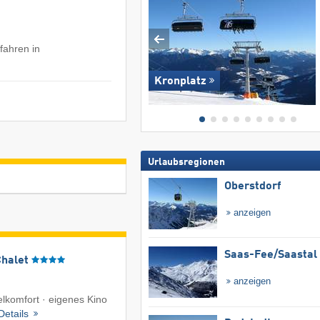
fahren in
Kronplatz
Urlaubsregionen
Oberstdorf
anzeigen
Saas-Fee/​Saastal
Chalet
anzeigen
lkomfort · eigenes Kino
Details