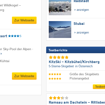
Radstadt
et Wildkogel –
erg
anzeigen
Zur Webseite
Stubai
anzeigen
sort
S
er Sky-Pool der Alpen ·
Testberichte
Kühtai
KitzSki – Kitzbühel/​Kirchberg
5-Sterne-Skigebiet
in Österreich
Größe des Skigebiets
Zur Webseite
Pistenangebot
Testber
Ramsau am Dachstein – Rittisbe