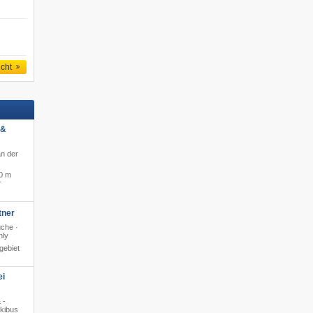
icht
 &
an der
0 m
r
tner
che ·
nly
gebiet
ei
 -
Skibus