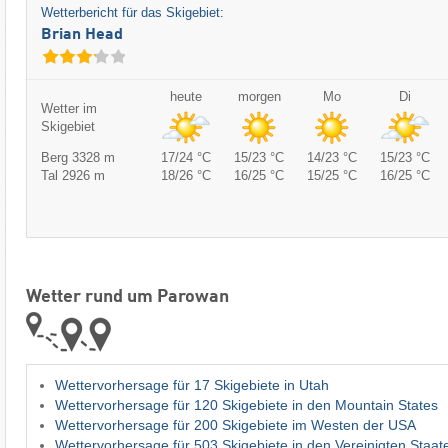
Wetterbericht für das Skigebiet:
Brian Head
heute
morgen
Mo
Di
Wetter im
Skigebiet
Berg 3328 m
17/24 °C
15/23 °C
14/23 °C
15/23 °C
Tal 2926 m
18/26 °C
16/25 °C
15/25 °C
16/25 °C
Wetter rund um Parowan
Wettervorhersage für 17 Skigebiete in Utah
Wettervorhersage für 120 Skigebiete in den Mountain States
Wettervorhersage für 200 Skigebiete im Westen der USA
Wettervorhersage für 503 Skigebiete in den Vereinigten Staa