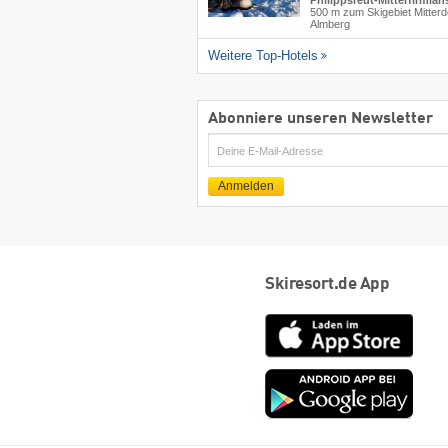
500 m zum Skigebiet Mitterd
Almberg
Weitere Top-Hotels
Abonniere unseren Newsletter
E-
Mail
Anmelden
Skiresort.de App
App
Store
Goog
play