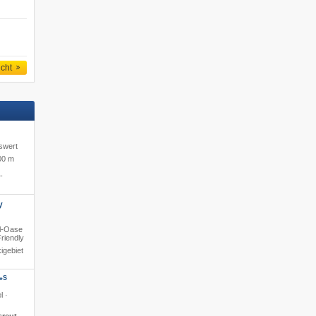
icht
iswert
00 m
-
y
ol-Oase
Friendly
igebiet
S
*
l ·
sreut
·