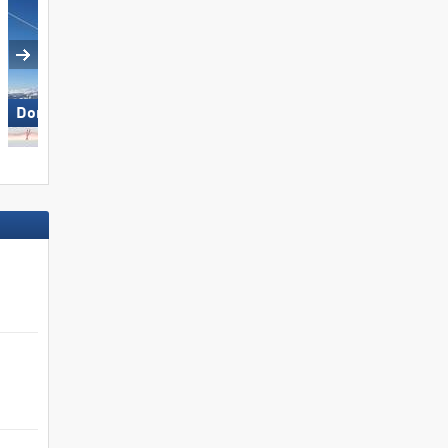
Dorfgastein
Arosa Lenzerheide