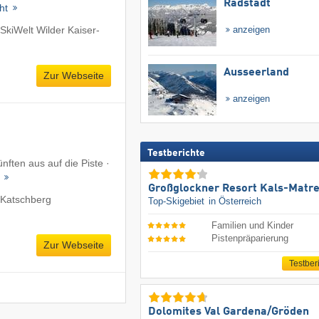
Radstadt
cht
SkiWelt Wilder Kaiser-
anzeigen
Ausseerland
Zur Webseite
anzeigen
Testberichte
nften aus auf die Piste ·
s
Großglockner Resort Kals-Matre
 Katschberg
Top-Skigebiet
in Österreich
Familien und Kinder
Pistenpräparierung
Zur Webseite
Testber
Dolomites Val Gardena/​Gröden