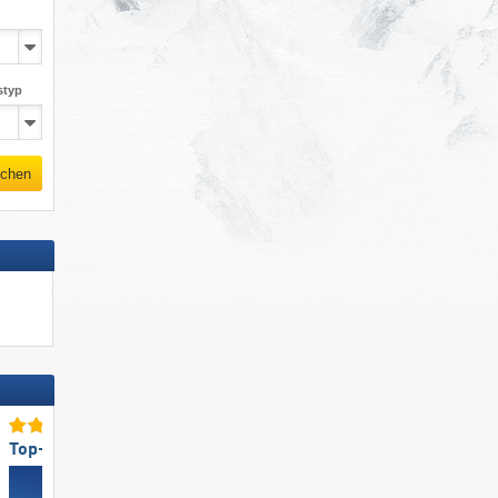
styp
chen
Top-Lifte/Bahnen
Top-Skigebietsgröße