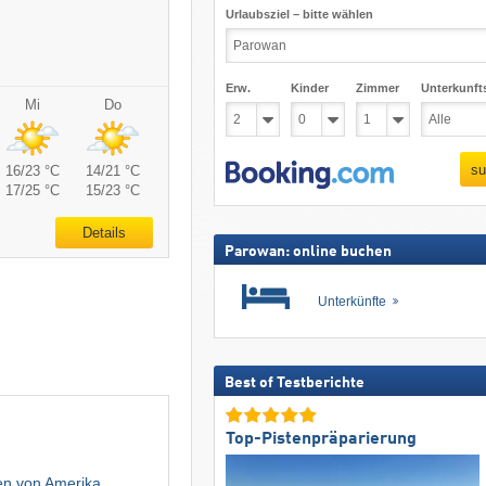
Urlaubsziel – bitte wählen
Erw.
Kinder
Zimmer
Unterkunft
Mi
Do
su
16/23 °C
14/21 °C
17/25 °C
15/23 °C
Details
Parowan: online buchen
Unterkünfte
Best of Testberichte
Top-Pistenpräparierung
ten von Amerika