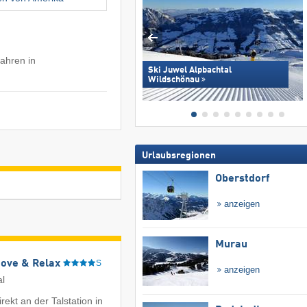
fahren in
Ski Juwel Alpbachtal
Wildschönau
Urlaubsregionen
Oberstdorf
anzeigen
Murau
Move & Relax
S
anzeigen
al
rekt an der Talstation in