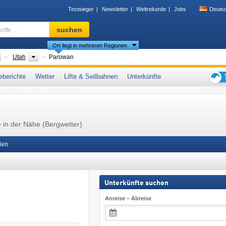
Testsieger
Newsletter
Weltrekorde
Jobs
Deuts
Skigebiet,
suchen
Region,
Ort liegt in mehreren Regionen
Begriffe
…
Länder
Bundesstaaten
Utah
Parowan
cky Mountains
,
Western United States
berichte
Wetter
Lifte & Seilbahnen
Unterkünfte
Tipps
für
den
Skiur
e in der Nähe (Bergwetter)
len
Unterkünfte suchen
Anreise – Abreise