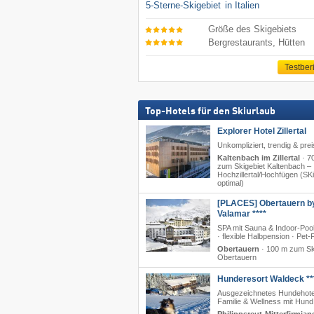
5-Sterne-Skigebiet
in Italien
Größe des Skigebiets
Bergrestaurants, Hütten
Testber
Top-Hotels für den Skiurlaub
Explorer Hotel Zillertal
Unkompliziert, trendig & pre
Kaltenbach im Zillertal
·
7
zum Skigebiet Kaltenbach –
Hochzillertal/​Hochfügen (SKi
optimal)
[PLACES] Obertauern b
Valamar ****
SPA mit Sauna & Indoor-Po
· flexible Halbpension · Pet-
Obertauern
·
100 m zum Sk
Obertauern
Hunderesort Waldeck **
Ausgezeichnetes Hundehote
Familie & Wellness mit Hund
Philippsreut-Mitterfirmian