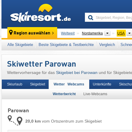
skiresort
Kontinente
Region auswählen
Weltweit
Nordamerika
USA
Dieser Ort liegt auch in:
Mountain States
,
Ro
Alle Skigebiete
Beste Skigebiete & Testberichte
Vergleich
Schnee
Skiwetter Parowan
Wettervorhersage für das
Skigebiet bei Parowan
und für Skigebiet
Skiurlaub
Skigebiet
Wetter Webcams
Unterkünfte
Skischu
Wetterbericht
Live-Webcams
Parowan
20,0 km
vom Ortszentrum zum Skigebiet