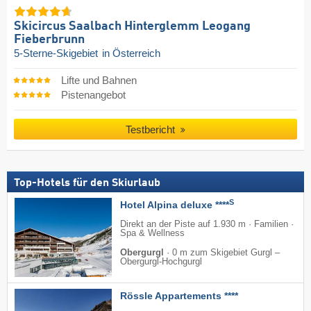
Skicircus Saalbach Hinterglemm Leogang
Fieberbrunn
5-Sterne-Skigebiet
in Österreich
Lifte und Bahnen
Pistenangebot
Testbericht
Top-Hotels für den Skiurlaub
S
Hotel Alpina deluxe ****
Direkt an der Piste auf 1.930 m · Familien ·
Spa & Wellness
Obergurgl
·
0 m zum Skigebiet Gurgl –
Obergurgl-Hochgurgl
Rössle Appartements ****