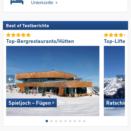
Unterkünfte
Best of Testberichte
Top-Bergrestaurants/Hütten
Top-Lifte/
Spieljoch – Fügen
Ratsching