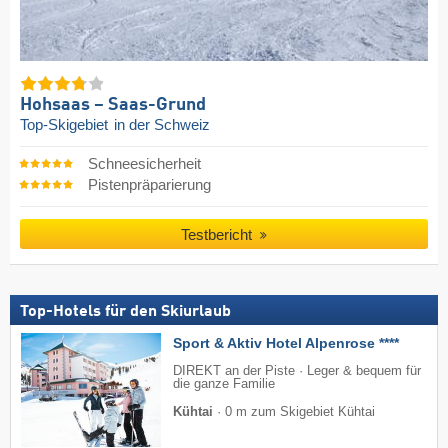
Hohsaas – Saas-Grund
Top-Skigebiet
in der Schweiz
Schneesicherheit
Pistenpräparierung
Testbericht
Top-Hotels für den Skiurlaub
Sport & Aktiv Hotel Alpenrose ****
DIREKT an der Piste · Leger & bequem für
die ganze Familie
Kühtai
·
0 m zum Skigebiet Kühtai