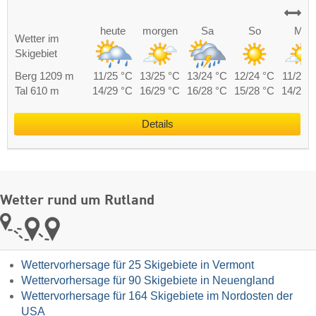
heute
morgen
Sa
So
Mo
Wetter im
Skigebiet
Berg 1209 m
11/25 °C
13/25 °C
13/24 °C
12/24 °C
11/24 
Tal 610 m
14/29 °C
16/29 °C
16/28 °C
15/28 °C
14/28 
Details
Wetter rund um Rutland
Wettervorhersage für 25 Skigebiete in Vermont
Wettervorhersage für 90 Skigebiete in Neuengland
Wettervorhersage für 164 Skigebiete im Nordosten der
USA