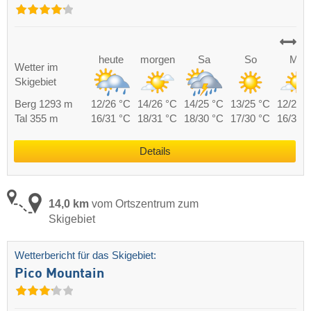
heute
morgen
Sa
So
Mo
Wetter im
Skigebiet
Berg 1293 m
12/26 °C
14/26 °C
14/25 °C
13/25 °C
12/25 
Tal 355 m
16/31 °C
18/31 °C
18/30 °C
17/30 °C
16/30 
Details
14,0 km
vom Ortszentrum zum
Skigebiet
Wetterbericht für das Skigebiet:
Pico Mountain