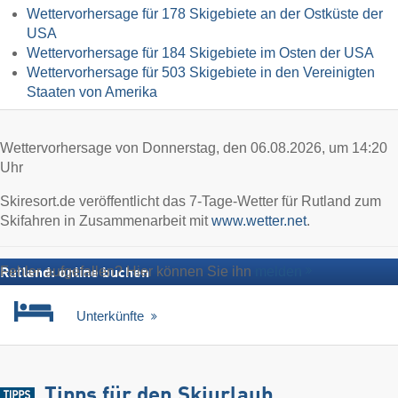
Wettervorhersage für 178 Skigebiete an der Ostküste der
USA
Wettervorhersage für 184 Skigebiete im Osten der USA
Wettervorhersage für 503 Skigebiete in den Vereinigten
Staaten von Amerika
Wettervorhersage von Donnerstag, den 06.08.2026, um 14:20
Uhr
Skiresort.de veröffentlicht das 7-Tage-Wetter für Rutland zum
Skifahren in Zusammenarbeit mit
www.wetter.net
.
Fehler aufgefallen? Hier können Sie ihn
melden
Rutland: online buchen
Unterkünfte
Tipps für den Skiurlaub