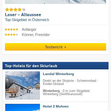
Loser – Altaussee
Top-Skigebiet
in Österreich
Anfänger
Könner, Freerider
Testbericht
Top-Hotels für den Skiurlaub
Landal Winterberg
Direkt an der Skipiste · Schwimmbad ·
Kinder-Skiland
Winterberg
·
0 m zum Skigebiet
Winterberg (Skiliftkarussell)
Hotel 3 Mohren