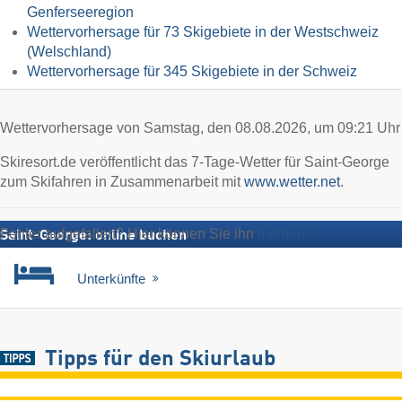
Genferseeregion
Wettervorhersage für 73 Skigebiete in der Westschweiz
(Welschland)
Wettervorhersage für 345 Skigebiete in der Schweiz
Wettervorhersage von Samstag, den 08.08.2026, um 09:21 Uhr
Skiresort.de veröffentlicht das 7-Tage-Wetter für Saint-George
zum Skifahren in Zusammenarbeit mit
www.wetter.net
.
Fehler aufgefallen? Hier können Sie ihn
melden
Saint-George: online buchen
Unterkünfte
Tipps für den Skiurlaub