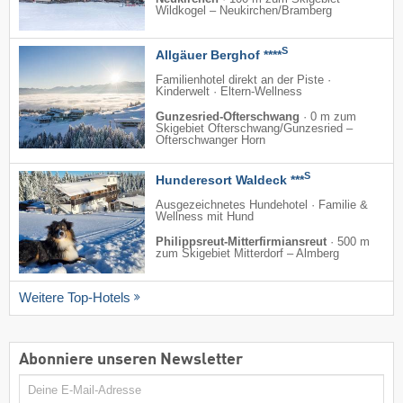
Wildkogel – Neukirchen/​Bramberg
S
Allgäuer Berghof ****
Familienhotel direkt an der Piste ·
Kinderwelt · Eltern-Wellness
Gunzesried-Ofterschwang
·
0 m zum
Skigebiet Ofterschwang/​Gunzesried –
Ofterschwanger Horn
S
Hunderesort Waldeck ***
Ausgezeichnetes Hundehotel · Familie &
Wellness mit Hund
Philippsreut-Mitterfirmiansreut
·
500 m
zum Skigebiet Mitterdorf – Almberg
Weitere Top-Hotels
Abonniere unseren Newsletter
E-