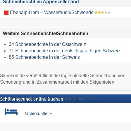
Schneebericht im Appenzellerland
Ebenalp-Horn – Wasserauen/​Schwende
Weitere Schneeberichte/Schneehöhen
34 Schneeberichte in der Ostschweiz
71 Schneeberichte in der deutschsprachigen Schweiz
85 Schneeberichte in der Schweiz
Skiresort.de veröffentlicht die tagesaktuelle Schneehöhe von
Schönengrund in Zusammenarbeit mit den Skigebieten.
Fehler aufgefallen? Hier können Sie ihn
melden
Schönengrund: online buchen
Unterkünfte