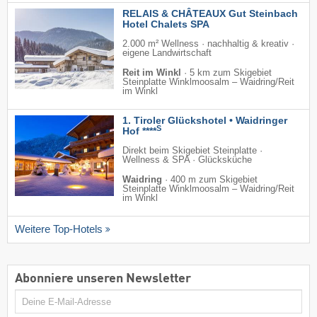
RELAIS & CHÂTEAUX Gut Steinbach
Hotel Chalets SPA
2.000 m² Wellness · nachhaltig & kreativ ·
eigene Landwirtschaft
Reit im Winkl
·
5 km zum Skigebiet
Steinplatte Winklmoosalm – Waidring/​Reit
im Winkl
1. Tiroler Glückshotel • Waidringer
S
Hof ****
Direkt beim Skigebiet Steinplatte ·
Wellness & SPA · Glücksküche
Waidring
·
400 m zum Skigebiet
Steinplatte Winklmoosalm – Waidring/​Reit
im Winkl
Weitere Top-Hotels
Abonniere unseren Newsletter
E-