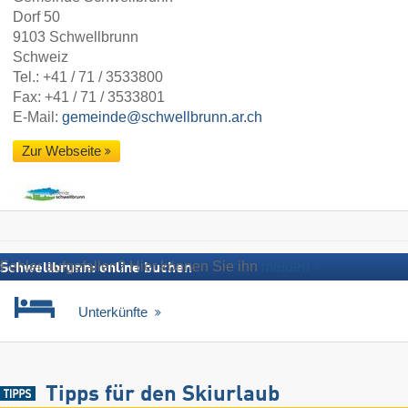
Dorf 50
9103 Schwellbrunn
Schweiz
Tel.:
+41 / 71 / 3533800
Fax: +41 / 71 / 3533801
E-Mail:
gemeinde@schwellbrunn.ar.ch
Zur Webseite
Fehler aufgefallen? Hier können Sie ihn
melden
Schwellbrunn: online buchen
Unterkünfte
Tipps für den Skiurlaub