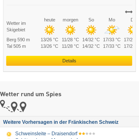
heute
morgen
So
Mo
Di
Wetter im
Skigebiet
Berg 590 m
13/26 °C
11/28 °C
14/32 °C
17/33 °C
17/29 
Tal 505 m
13/26 °C
11/28 °C
14/32 °C
17/33 °C
17/29 
Details
Wetter rund um Spies
Weitere Vorhersagen in der Fränkischen Schweiz
Schweinsleite – Draisendorf