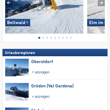
Bellwald
Elm im Se
Urlaubsregionen
Oberstdorf
anzeigen
Gröden (Val Gardena)
anzeigen