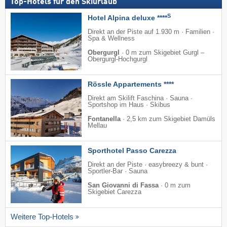
Top-Hotels für den Skiurlaub
S
Hotel Alpina deluxe ****
Direkt an der Piste auf 1.930 m · Familien ·
Spa & Wellness
Obergurgl
·
0 m zum Skigebiet Gurgl –
Obergurgl-Hochgurgl
Rössle Appartements ****
Direkt am Skilift Faschina · Sauna ·
Sportshop im Haus · Skibus
Fontanella
·
2,5 km zum Skigebiet Damüls
Mellau
Sporthotel Passo Carezza
Direkt an der Piste · easybreezy & bunt ·
Sportler-Bar · Sauna
San Giovanni di Fassa
·
0 m zum
Skigebiet Carezza
Weitere Top-Hotels