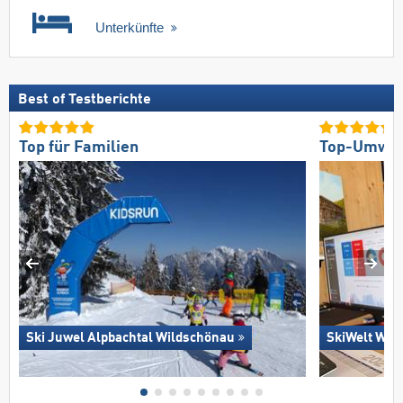
Unterkünfte
Best of Testberichte
Top für Familien
Top-Umwelt
Ski Juwel Alpbachtal Wildschönau
SkiWelt Wild