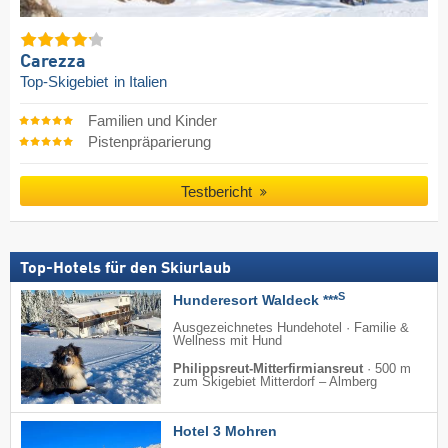
Carezza
Top-Skigebiet
in Italien
Familien und Kinder
Pistenpräparierung
Testbericht
Top-Hotels für den Skiurlaub
S
Hunderesort Waldeck ***
Ausgezeichnetes Hundehotel · Familie &
Wellness mit Hund
Philippsreut-Mitterfirmiansreut
·
500 m
zum Skigebiet Mitterdorf – Almberg
Hotel 3 Mohren