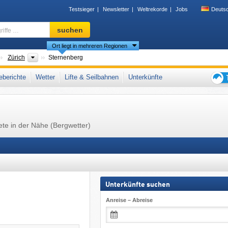
Testsieger
Newsletter
Weltrekorde
Jobs
Deuts
Skigebiet,
suchen
Region,
Ort liegt in mehreren Regionen
Begriffe
…
änder
Großregionen
Zürich
Sternenberg
Deutschschweiz
,
Schweizer Alpen
,
Westalpen
,
Alpen
,
Westeuropa
,
Mitteleuropa
berichte
Wetter
Lifte & Seilbahnen
Unterkünfte
Tipps
für
den
Skiur
ete in der Nähe (Bergwetter)
Unterkünfte suchen
Anreise – Abreise