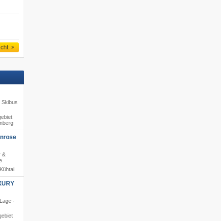
icht
s Skibus
ebiet
amberg
enrose
r &
e
Kühtai
XURY
 Lage ·
ebiet