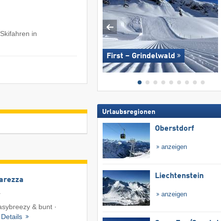
Skifahren in
First – Grindelwald
Urlaubsregionen
Oberstdorf
anzeigen
Liechtenstein
Carezza
a
anzeigen
easybreezy & bunt ·
·
Details