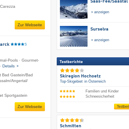
Saas-Fee/​Saastal
 Carezza
anzeigen
Zur Webseite
Surselva
anzeigen
arck
S
rmal-Pools · Gourmet-
Testberichte
 ·
Details
 Bad Gastein/​Bad
Skiregion Hochoetz
salm/​Angertal/​
Top-Skigebiet
in Österreich
Familien und Kinder
et Sportgastein
Schneesicherheit
Zur Webseite
Testber
Schmitten