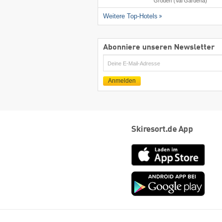
Gröden (Val Gardena)
Weitere Top-Hotels
Abonniere unseren Newsletter
E-
Mail
Anmelden
Skiresort.de App
App
Store
Goog
play