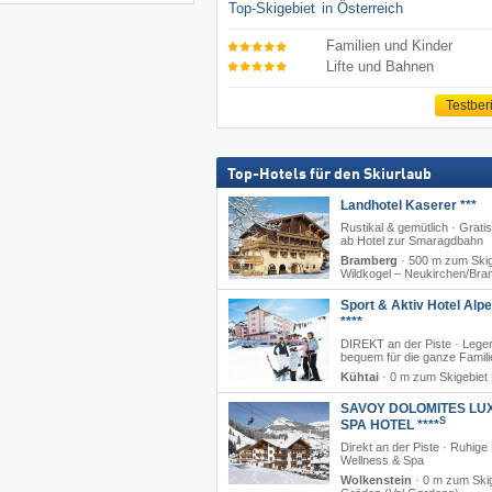
Top-Skigebiet
in Österreich
Familien und Kinder
Lifte und Bahnen
Testber
Top-Hotels für den Skiurlaub
Landhotel Kaserer ***
Rustikal & gemütlich · Grati
ab Hotel zur Smaragdbahn
Bramberg
·
500 m zum Skig
Wildkogel – Neukirchen/​Br
Sport & Aktiv Hotel Alp
****
DIREKT an der Piste · Lege
bequem für die ganze Famili
Kühtai
·
0 m zum Skigebiet 
SAVOY DOLOMITES LU
S
SPA HOTEL ****
Direkt an der Piste · Ruhige
Wellness & Spa
Wolkenstein
·
0 m zum Skig