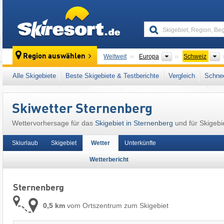
skiresort
Kontinente
L
Region auswählen
Weltweit
Europa
Schweiz
Dieser Ort liegt auch in:
Appenzeller Alpen
,
Alle Skigebiete
Beste Skigebiete & Testberichte
Vergleich
Schnee
Skiwetter Sternenberg
Wettervorhersage für das
Skigebiet in Sternenberg
und für Skigebi
Skiurlaub
Skigebiet
Wetter
Unterkünfte
Wetterbericht
Sternenberg
0,5 km
vom Ortszentrum zum Skigebiet