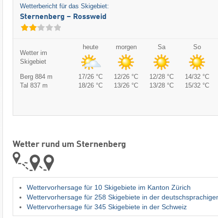
Wetterbericht für das Skigebiet:
Sternenberg – Rossweid
heute
morgen
Sa
So
Wetter im
Skigebiet
Berg 884 m
17/26 °C
12/26 °C
12/28 °C
14/32 °C
Tal 837 m
18/26 °C
13/26 °C
13/28 °C
15/32 °C
Wetter rund um Sternenberg
Wettervorhersage für 10 Skigebiete im Kanton Zürich
Wettervorhersage für 258 Skigebiete in der deutschsprachige
Wettervorhersage für 345 Skigebiete in der Schweiz