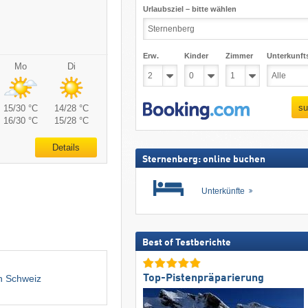
Urlaubsziel – bitte wählen
Erw.
Kinder
Zimmer
Unterkunft
Mo
Di
su
15/30 °C
14/28 °C
16/30 °C
15/28 °C
Details
Sternenberg: online buchen
Unterkünfte
Best of Testberichte
Top-Pistenpräparierung
n Schweiz