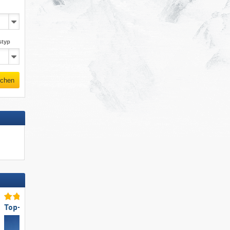
styp
chen
Top-Umweltfreundlichkeit
Top für Könner/Freerider