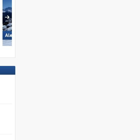
Aletsch Arena
Silvretta Montafon