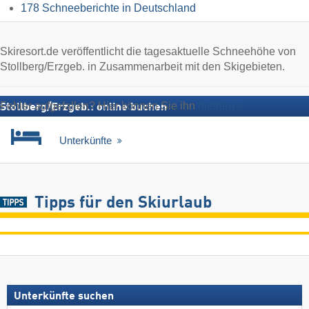
178 Schneeberichte in Deutschland
Skiresort.de veröffentlicht die tagesaktuelle Schneehöhe von
Stollberg/​Erzgeb. in Zusammenarbeit mit den Skigebieten.
Fehler aufgefallen? Hier können Sie ihn
melden
Stollberg/​Erzgeb.: online buchen
Unterkünfte
Tipps für den Skiurlaub
Unterkünfte suchen