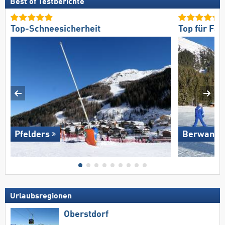
Best of Testberichte
Top-Schneesicherheit
Top für Fam
Pfelders
Berwang/​
Urlaubsregionen
Oberstdorf