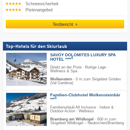
Schneesicherheit
Pistenangebot
Testbericht
Top-Hotels für den Skiurlaub
SAVOY DOLOMITES LUXURY SPA
S
HOTEL ****
Direkt an der Piste · Ruhige Lage ·
Wellness & Spa
Wolkenstein
·
0 m zum Skigebiet Gröden
(Val Gardena)
Familien-Clubhotel Wolkensteinbär
S
***
Familienurlaub All Inclusive · Indoor &
Outdoor Action · Wellness
Bramberg am Wildkogel
·
600 m zum
Skigebiet Wildkogel – Neukirchen/​Bramberg