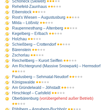
Schöneck (Skiwelt)
Rehefeld-Zaunhaus
Eibenstock
Rost's Wiesen – Augustusburg
Milda – Lößnitz
Raupennesthang – Altenberg
Kegelberg – Erlbach
Holzhau
Schießberg – Crottendorf
Bärenstein
Zschorlau
Reicheltberg – Kurort Seiffen
Am Richtergrund (Massive Snowpark) – Hermsdorf
Paulusberg – Sehmatal-Neudorf
Königswalde
Am Gründelwald – Jöhstadt
Hirschkopf – Carlsfeld
Oberbärenburg
(vorübergehend außer Betrieb)
Pöhlberg – Annaberg-Buchholz