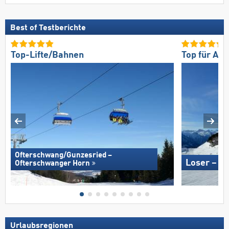
Best of Testberichte
Top-Lifte/Bahnen
Top für An
Ofterschwang/​Gunzesried –
Loser – A
Ofterschwanger Horn
Urlaubsregionen