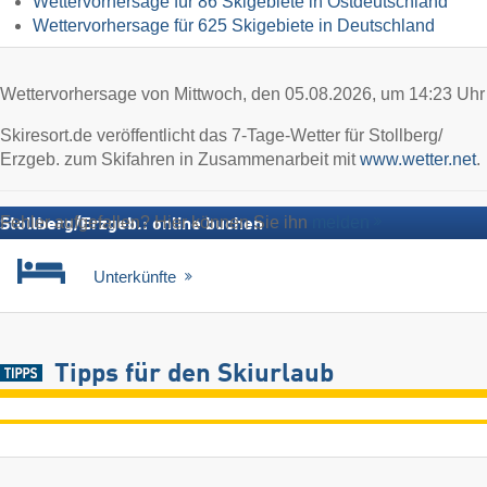
Wettervorhersage für 86 Skigebiete in Ostdeutschland
Wettervorhersage für 625 Skigebiete in Deutschland
Wettervorhersage von Mittwoch, den 05.08.2026, um 14:23 Uhr
Skiresort.de veröffentlicht das 7-Tage-Wetter für Stollberg/​
Erzgeb. zum Skifahren in Zusammenarbeit mit
www.wetter.net
.
Fehler aufgefallen? Hier können Sie ihn
melden
Stollberg/​Erzgeb.: online buchen
Unterkünfte
Tipps für den Skiurlaub