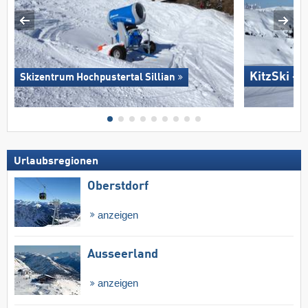
KitzSki – 
Skizentrum Hochpustertal Sillian
Urlaubsregionen
Oberstdorf
anzeigen
Ausseerland
anzeigen