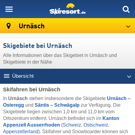
skiresort
Urnäsch
Skigebiete bei Urnäsch
Alle Informationen über das Skigebiet in Urnäsch und
Skigebiete in der Nähe
Übersicht
Skifahren bei Urnäsch
In
Urnäsch
stehen insbesondere die Skigebiete
Urnäsch –
Osteregg
und
Säntis – Schwägalp
zur Verfügung. Die
Skigebiete liegen zwischen 1,0 km und 11,0 km vom
Ortszentrum entfernt. Urnäsch befindet sich im
Kanton
Appenzell Ausserrhoden
(
Schweiz
,
Ostschweiz
,
Appenzellerland
). Skifahrer und Snowboarder können sich