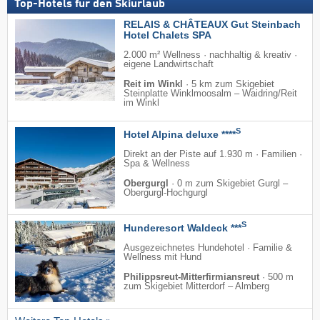
Top-Hotels für den Skiurlaub
RELAIS & CHÂTEAUX Gut Steinbach
Hotel Chalets SPA
2.000 m² Wellness · nachhaltig & kreativ ·
eigene Landwirtschaft
Reit im Winkl
·
5 km zum Skigebiet
Steinplatte Winklmoosalm – Waidring/​Reit
im Winkl
S
Hotel Alpina deluxe ****
Direkt an der Piste auf 1.930 m · Familien ·
Spa & Wellness
Obergurgl
·
0 m zum Skigebiet Gurgl –
Obergurgl-Hochgurgl
S
Hunderesort Waldeck ***
Ausgezeichnetes Hundehotel · Familie &
Wellness mit Hund
Philippsreut-Mitterfirmiansreut
·
500 m
zum Skigebiet Mitterdorf – Almberg