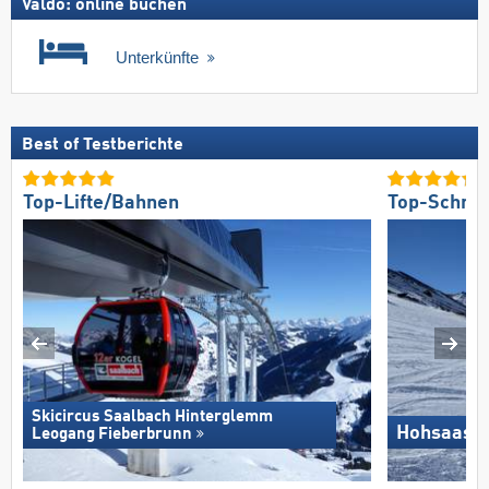
Valdo: online buchen
Unterkünfte
Best of Testberichte
Top-Lifte/Bahnen
Top-Schnee
Skicircus Saalbach Hinterglemm
Hohsaas –
Leogang Fieberbrunn