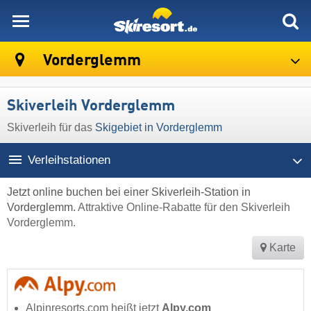
skiresort
Vorderglemm
Skiverleih Vorderglemm
Skiverleih für das
Skigebiet in Vorderglemm
Verleihstationen
Jetzt online buchen bei einer Skiverleih-Station in
Vorderglemm.
Attraktive Online-Rabatte für den Skiverleih
Vorderglemm.
Karte
Alpinresorts.com heißt jetzt
Alpy.com