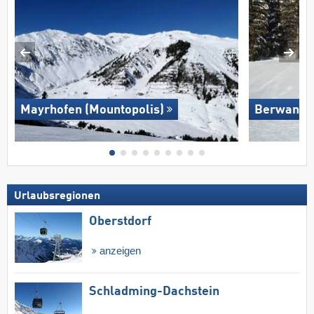
Mayrhofen (Mountopolis)
Berwang/​
Urlaubsregionen
Oberstdorf
anzeigen
Schladming-Dachstein