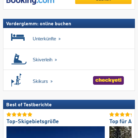
Vorderglemm: online buchen
Unterkünfte
Skiverleih
Skikurs
Best of Testberichte
Top-Skigebietsgröße
Top für An