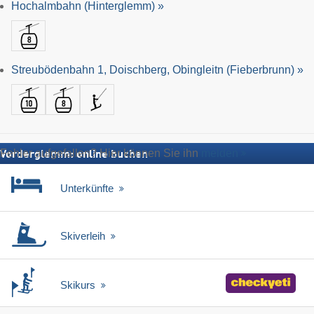
Hochalmbahn (Hinterglemm) »
Streubödenbahn 1, Doischberg, Obingleitn (Fieberbrunn) »
Fehler aufgefallen? Hier können Sie ihn
melden
Vorderglemm: online buchen
Unterkünfte
Skiverleih
Skikurs