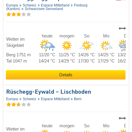
Europa
Schweiz
Espace Mittelland
Freiburg
(Kanton)
Schwarzsee-Senseland
heute
morgen
So
Mo
Di
Wetter im
Skigebiet
Berg 1751 m
11/20 °C
11/25 °C
14/26 °C
14/25 °C
13/22 
Tal 1047 m
14/24 °C
14/29 °C
17/30 °C
17/29 °C
16/26 
Details
Rüschegg-Eywald – Lischboden
Europa
Schweiz
Espace Mittelland
Bern
heute
morgen
So
Mo
Di
Wetter im