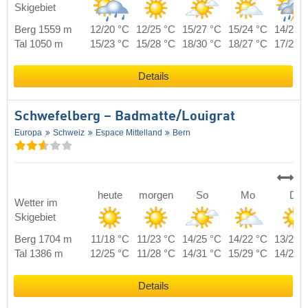
Skigebiet
Berg 1559 m
12/20 °C
12/25 °C
15/27 °C
15/24 °C
14/22 
Tal 1050 m
15/23 °C
15/28 °C
18/30 °C
18/27 °C
17/25 
Details
Schwefelberg – Badmatte/​Louigrat
Europa
Schweiz
Espace Mittelland
Bern
heute
morgen
So
Mo
Di
Wetter im
Skigebiet
Berg 1704 m
11/18 °C
11/23 °C
14/25 °C
14/22 °C
13/20 
Tal 1386 m
12/25 °C
11/28 °C
14/31 °C
15/29 °C
14/29 
Details