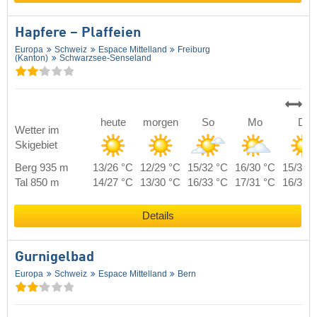
Hapfere – Plaffeien
Europa
Schweiz
Espace Mittelland
Freiburg
(Kanton)
Schwarzsee-Senseland
heute
morgen
So
Mo
Di
Wetter im
Skigebiet
Berg 935 m
13/26 °C
12/29 °C
15/32 °C
16/30 °C
15/30 
Tal 850 m
14/27 °C
13/30 °C
16/33 °C
17/31 °C
16/31 
Details
Gurnigelbad
Europa
Schweiz
Espace Mittelland
Bern