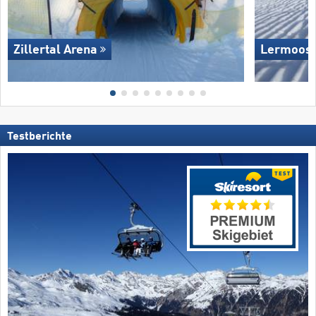
Zillertal Arena
Lermoos 
Testberichte