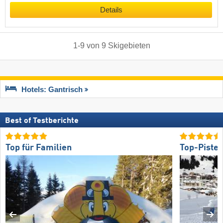
Details
1
-
9
von
9
Skigebieten
Hotels: Gantrisch
Best of Testberichte
Top für Familien
Top-Piste