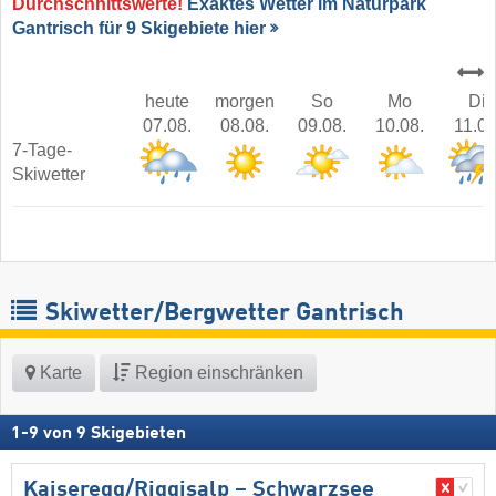
Durchschnittswerte!
Exaktes Wetter im Naturpark
Gantrisch für 9 Skigebiete hier
heute
morgen
So
Mo
Di
07.08.
08.08.
09.08.
10.08.
11.08
7-Tage-
Skiwetter
Skiwetter/Bergwetter Gantrisch
Karte
Region einschränken
1
-
9
von
9
Skigebieten
Kaiseregg/​Riggisalp – Schwarzsee