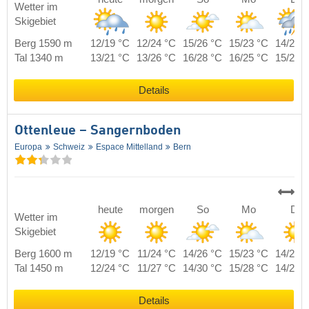
Wetter im
Skigebiet
Berg 1590 m
12/19 °C
12/24 °C
15/26 °C
15/23 °C
14/21 
Tal 1340 m
13/21 °C
13/26 °C
16/28 °C
16/25 °C
15/23 
Details
Ottenleue – Sangernboden
Europa
Schweiz
Espace Mittelland
Bern
heute
morgen
So
Mo
Di
Wetter im
Skigebiet
Berg 1600 m
12/19 °C
11/24 °C
14/26 °C
15/23 °C
14/21 
Tal 1450 m
12/24 °C
11/27 °C
14/30 °C
15/28 °C
14/28 
Details