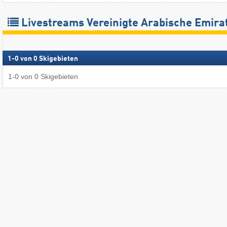
Livestreams Vereinigte Arabische Emira
1
-
0
von
0
Skigebieten
1
-
0
von
0
Skigebieten