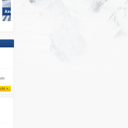
Axamer Lizum
Aletsch Arena
als
icht