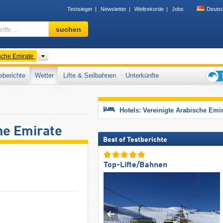
Testsieger
Newsletter
Weltrekorde
Jobs
Deuts
Skigebiet,
suchen
Region,
Begriffe
…
Länder
ische Emirate
berichte
Wetter
Lifte & Seilbahnen
Unterkünfte
Tipps
für
den
Hotels: Vereinigte Arabische Emi
Skiur
he Emirate
Best of Testberichte
Top-Lifte/Bahnen