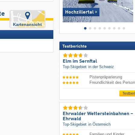
Hochzillertal
te
Kartenansicht
Testberichte
Elm im Sernftal
Top-Skigebiet
in der Schweiz
Pistenpräparierung
Freundlichkeit des Person
Testber
Ehrwalder Wettersteinbahnen –
Ehrwald
Top-Skigebiet
in Österreich
Familien und Kinder