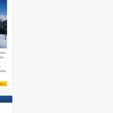
Höhe
ahn
o
e
rder
et