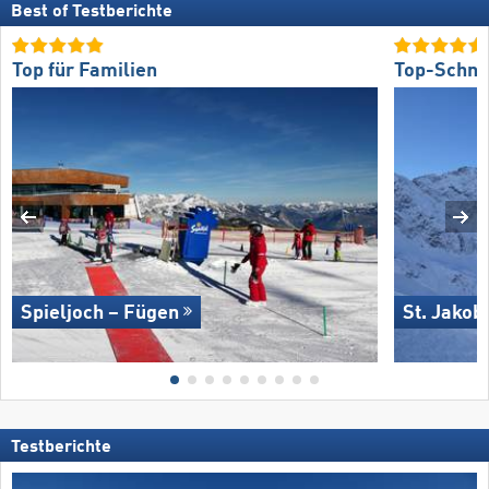
Best of Testberichte
Top für Familien
Top-Schne
Spieljoch – Fügen
St. Jakob
Testberichte