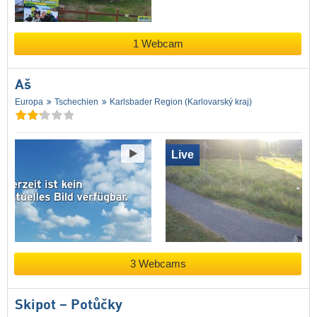
1 Webcam
Aš
Europa
Tschechien
Karlsbader Region (Karlovarský kraj)
Live
3 Webcams
Skipot – Potůčky