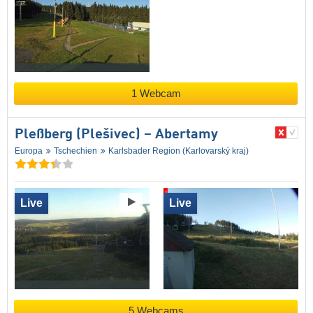
1 Webcam
Pleßberg (Plešivec) – Abertamy
Europa
Tschechien
Karlsbader Region (Karlovarský kraj)
Live
Live
5 Webcams