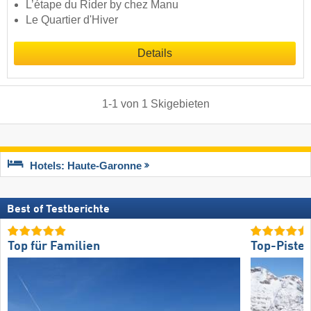
L’étape du Rider by chez Manu
Le Quartier d'Hiver
Details
1
-
1
von
1
Skigebieten
Hotels: Haute-Garonne
Best of Testberichte
Top für Familien
Top-Piste