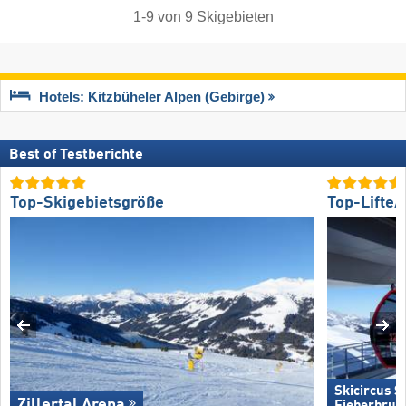
1
-
9
von
9
Skigebieten
Hotels: Kitzbüheler Alpen (Gebirge)
Best of Testberichte
Top-Skigebietsgröße
Top-Lifte
Skicircus 
Zillertal Arena