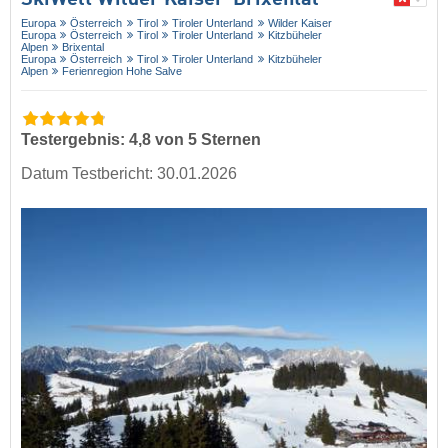
SkiWelt Wilder Kaiser-Brixental
Europa
Österreich
Tirol
Tiroler Unterland
Wilder Kaiser
Europa
Österreich
Tirol
Tiroler Unterland
Kitzbüheler
Alpen
Brixental
Europa
Österreich
Tirol
Tiroler Unterland
Kitzbüheler
Alpen
Ferienregion Hohe Salve
Testergebnis: 4,8 von 5 Sternen
Datum Testbericht: 30.01.2026