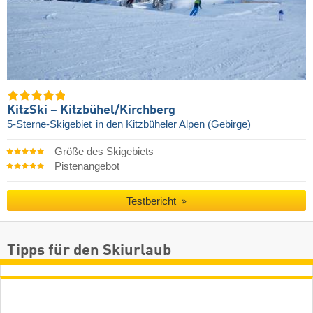
KitzSki – Kitzbühel/​Kirchberg
5-Sterne-Skigebiet
in den Kitzbüheler Alpen (Gebirge)
Größe des Skigebiets
Pistenangebot
Testbericht
Tipps für den Skiurlaub