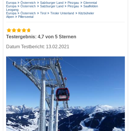
Europa
Österreich
Salzburger Land
Pinzgau
Glemmtal
Europa
Österreich
Salzburger Land
Pinzgau
Saalfelden
Leogang
Europa
Österreich
Tirol
Tiroler Unterland
Kitzbüheler
Alpen
Pillerseetal
Testergebnis: 4,7 von 5 Sternen
Datum Testbericht: 13.02.2021