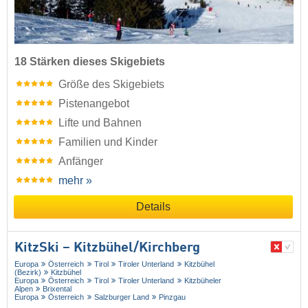
18 Stärken dieses Skigebiets
Größe des Skigebiets
Pistenangebot
Lifte und Bahnen
Familien und Kinder
Anfänger
mehr »
Details
KitzSki – Kitzbühel/​Kirchberg
Europa
Österreich
Tirol
Tiroler Unterland
Kitzbühel
(Bezirk)
Kitzbühel
Europa
Österreich
Tirol
Tiroler Unterland
Kitzbüheler
Alpen
Brixental
Europa
Österreich
Salzburger Land
Pinzgau