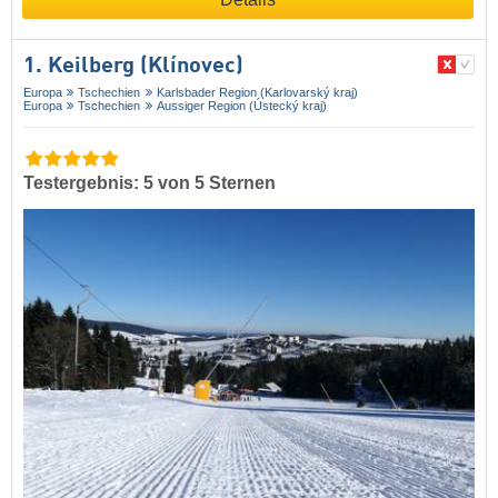
1. Keilberg (Klínovec)
Europa
Tschechien
Karlsbader Region (Karlovarský kraj)
Europa
Tschechien
Aussiger Region (Ústecký kraj)
Testergebnis: 5 von 5 Sternen