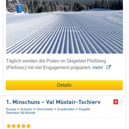
Täglich werden die Pisten im Skigebiet Pleßberg
(Plešivec) mit viel Engagement präpariert.
mehr
Details
1. Minschuns – Val Müstair-Tschierv
Europa
Schweiz
Ostschweiz
Graubünden
Engadin
Samnaun Val Müstair