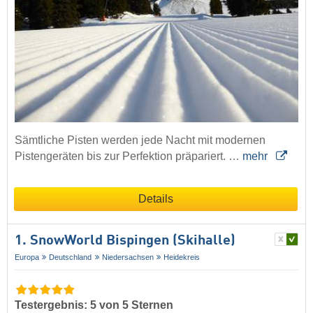
Sämtliche Pisten werden jede Nacht mit modernen
Pistengeräten bis zur Perfektion präpariert. …
mehr
Details
1. SnowWorld Bispingen (Skihalle)
Europa
Deutschland
Niedersachsen
Heidekreis
Testergebnis: 5 von 5 Sternen