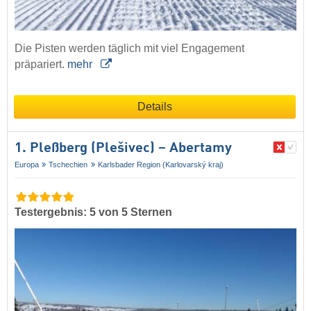
Die Pisten werden täglich mit viel Engagement
präpariert.
mehr
Details
1. Pleßberg (Plešivec) – Abertamy
Europa
Tschechien
Karlsbader Region (Karlovarský kraj)
Testergebnis: 5 von 5 Sternen