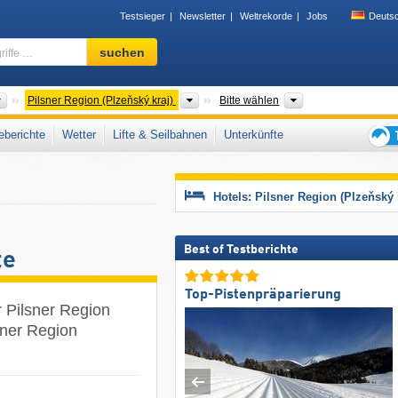
Testsieger
Newsletter
Weltrekorde
Jobs
Deuts
Skigebiet,
suchen
Region,
Begriffe
…
Länder
Regionen
Gebirgszug, Touri
Pilsner Region (Plzeňský kraj)
Bitte wählen
berichte
Wetter
Lifte & Seilbahnen
Unterkünfte
Tipps
für
den
Hotels: Pilsner Region (Plzeňský 
Skiur
Best of Testberichte
te
Top-Pistenpräparierung
r Pilsner Region
sner Region