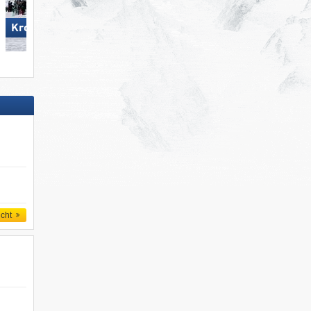
Wildkogel – Neukirchen/​
Kronplatz
Bramberg
icht