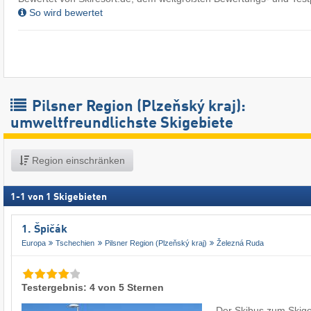
So wird bewertet
Pilsner Region (Plzeňský kraj):
umweltfreundlichste Skigebiete
Region einschränken
1
-
1
von
1
Skigebieten
1. Špičák
Europa
Tschechien
Pilsner Region (Plzeňský kraj)
Železná Ruda
Testergebnis: 4 von 5 Sternen
Der Skibus zum Skige