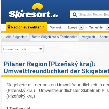
skiresort
Kontinente
Region auswählen
Weltweit
Europa
Tschechien
Alle Skigebiete
Beste Skigebiete & Testberichte
Vergleich
Schnee
Pilsner Region (Plzeňský kraj):
Umweltfreundlichkeit der Skigebie
Skigebiete mit der besten Umweltfreundlichkeit in de
(Plzeňský kraj) - Umweltfreundlichster Skibetrieb Pil
(Plzeňský kraj)
1 Testbericht