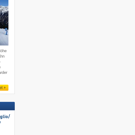
Höhe
ahn
o
e
rder
et
lio/​
​