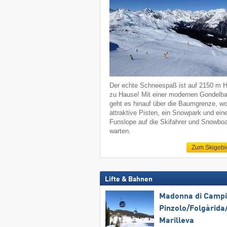
Der echte Schneespaß ist auf 2150 m 
zu Hause! Mit einer modernen Gondelb
geht es hinauf über die Baumgrenze, w
attraktive Pisten, ein Snowpark und ein
Funslope auf die Skifahrer und Snowboa
warten.
Zum Skigebi
Lifte & Bahnen
Madonna di Campig
Pinzolo/​Folgàrida/
Marilleva