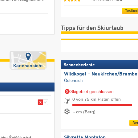
Testber
Tipps für den Skiurlaub
Schneeberichte
Kartenansicht
Wildkogel – Neukirchen/​Brambe
Österreich
Skigebiet geschlossen
0 von 75 km Pisten offen
- cm (Berg)
Ber
biet Špičák wird
Silvretta Montafon