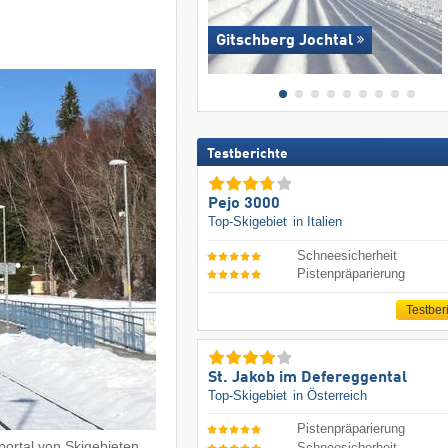
Gitschberg Jochtal
Testberichte
Pejo 3000
Top-Skigebiet
in Italien
Schneesicherheit
Pistenpräparierung
Testber
St. Jakob im Defereggental
Top-Skigebiet
in Österreich
Pistenpräparierung
ortal von Skigebieten.
Schneesicherheit