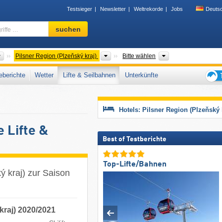
Testsieger
Newsletter
Weltrekorde
Jobs
Deuts
Skigebiet,
suchen
Region,
Begriffe
…
Länder
Regionen
Gebirgszug, Touri
Pilsner Region (Plzeňský kraj)
Bitte wählen
berichte
Wetter
Lifte & Seilbahnen
Unterkünfte
Tipps
für
den
Hotels: Pilsner Region (Plzeňský 
Skiur
e Lifte &
Best of Testberichte
Top-Lifte/Bahnen
ý kraj) zur Saison
 kraj) 2020/2021