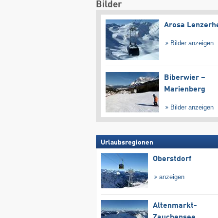
Bilder
Arosa Lenzerh
Bilder anzeigen
Biberwier –
Marienberg
Bilder anzeigen
Urlaubsregionen
Oberstdorf
anzeigen
Altenmarkt-
Zauchensee