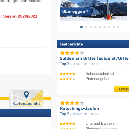
neuerungen von Skiliften
Obereggen
ur Saison 2020/2021
Testberichte
Sulden am Ortler (Solda all'Ortle
Top-Skigebiet
in Italien
Schneesicherheit
Pistenangebot
Testber
Kartenansicht
Ratschings-Jaufen
Top-Skigebiet
in Italien
Lifte und Bahnen
Pistenpräparierung