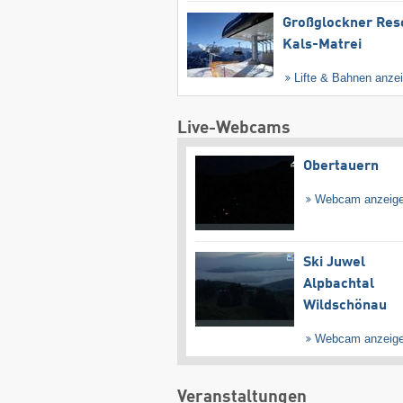
Großglockner Res
Kals-Matrei
Lifte & Bahnen anze
Live-Webcams
Obertauern
Webcam anzeig
Ski Juwel
Alpbachtal
Wildschönau
Webcam anzeig
Veranstaltungen