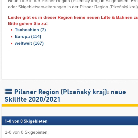
Neue Lifte in der Pilsner Region (Plzeňský kraj) in Skigebieten: Er
oder Skigebietserweiterungen in der Pilsner Region (Plzeňský kraj)
Leider gibt es in dieser Region keine neuen Lifte & Bahnen z
Bitte gehen Sie zu:
Tschechien
(7)
Europa
(114)
weltweit
(167)
Pilsner Region (Plzeňský kraj): neue
Skilifte 2020/2021
1
-
0
von
0
Skigebieten
1
-
0
von
0
Skigebieten