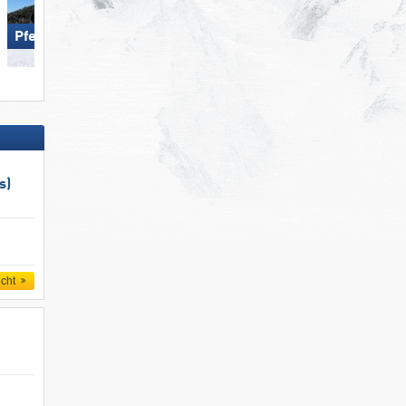
Pfelders
Ischgl
s)
icht