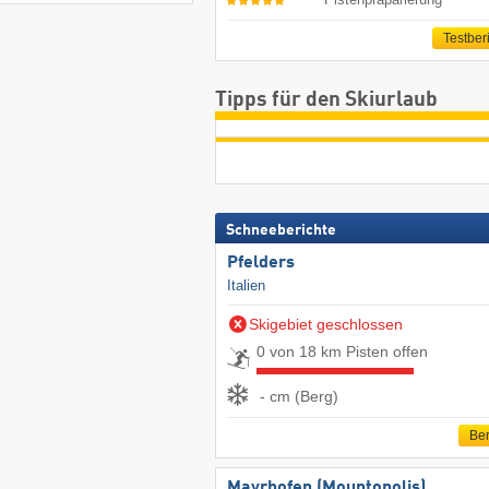
Testber
Tipps für den Skiurlaub
Schneeberichte
Pfelders
Italien
Skigebiet geschlossen
0 von 18 km Pisten offen
- cm (Berg)
Ber
Mayrhofen (Mountopolis)