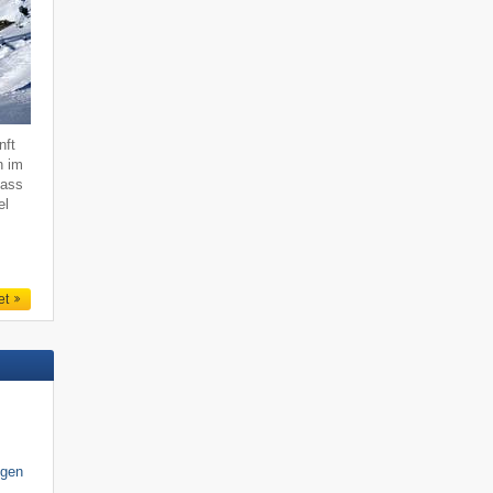
nft
n im
dass
el
et
igen