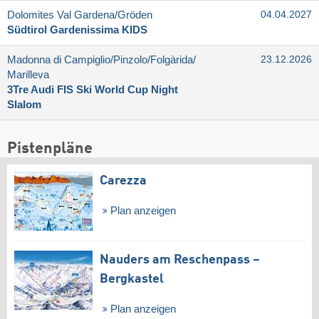
Dolomites Val Gardena/​Gröden
04.04.2027
Südtirol Gardenissima KIDS
Madonna di Campiglio/​Pinzolo/​Folgàrida/​
23.12.2026
Marilleva
3Tre Audi FIS Ski World Cup Night
Slalom
Pistenpläne
Carezza
Plan anzeigen
Nauders am Reschenpass –
Bergkastel
Plan anzeigen