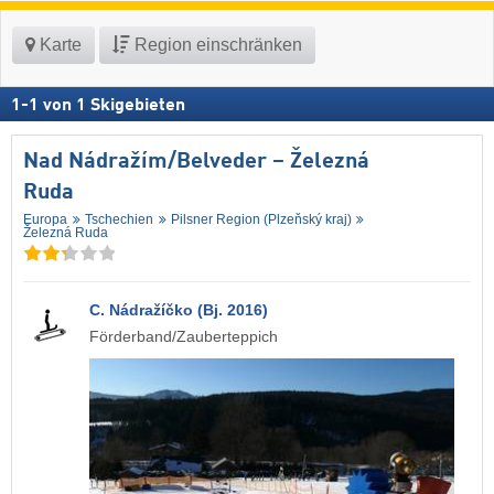
Karte
Region einschränken
1
-
1
von
1
Skigebieten
Nad Nádražím/​Belveder – Železná
Ruda
Europa
Tschechien
Pilsner Region (Plzeňský kraj)
Železná Ruda
C. Nádražíčko (Bj. 2016)
Förderband/Zauberteppich