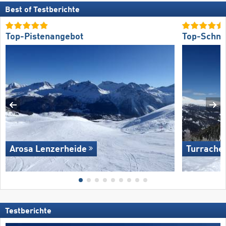
Best of Testberichte
Top-Pistenangebot
Top-Schne
Arosa Lenzerheide
Turrache
Testberichte