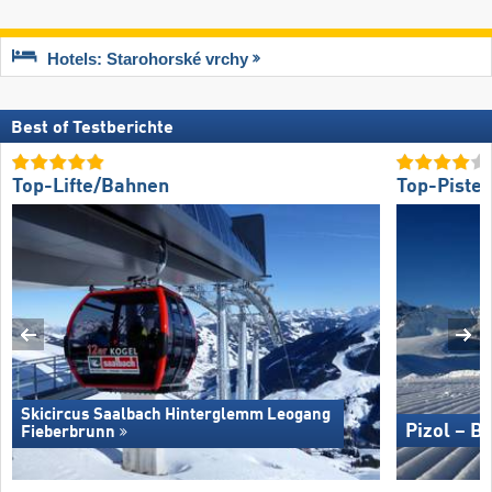
Hotels: Starohorské vrchy
Best of Testberichte
Top-Lifte/Bahnen
Top-Piste
Skicircus Saalbach Hinterglemm Leogang
Pizol – B
Fieberbrunn