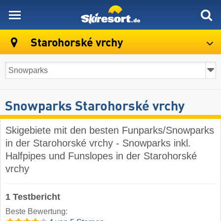
skiresort
Starohorské vrchy
Snowparks Starohorské vrchy
Skigebiete mit den besten Funparks/Snowparks
in der Starohorské vrchy - Snowparks inkl.
Halfpipes und Funslopes in der Starohorské
vrchy
1 Testbericht
Beste Bewertung: