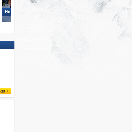
Skicircus Saalbach Hintergle
Hochficht
Leogang Fieberbrunn
icht