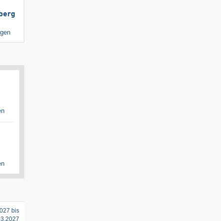
berg
igen
en
en
027 bis
03.2027