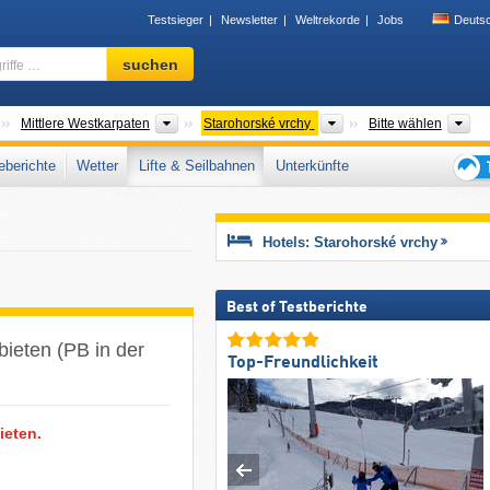
Testsieger
Newsletter
Weltrekorde
Jobs
Deuts
Skigebiet,
suchen
Region,
Begriffe
…
Gebirgszüge
Gebirgszüge
Gebirgszüge
Be
Mittlere Westkarpaten
Starohorské vrchy
Bitte wählen
berichte
Wetter
Lifte & Seilbahnen
Unterkünfte
Tipps
für
den
Hotels: Starohorské vrchy
Skiur
Best of Testberichte
bieten (PB in der
Top-Freundlichkeit
ieten.