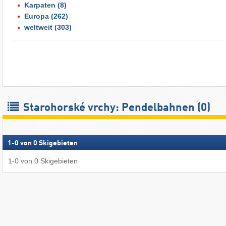
Karpaten
(8)
Europa
(262)
weltweit
(303)
Starohorské vrchy: Pendelbahnen (0)
1
-
0
von
0
Skigebieten
1
-
0
von
0
Skigebieten