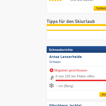
Testber
Tipps für den Skiurlaub
Schneeberichte
Arosa Lenzerheide
Schweiz
Skigebiet geschlossen
0 von 225 km Pisten offen
- cm (Berg)
Ber
Gitschberg Jochtal