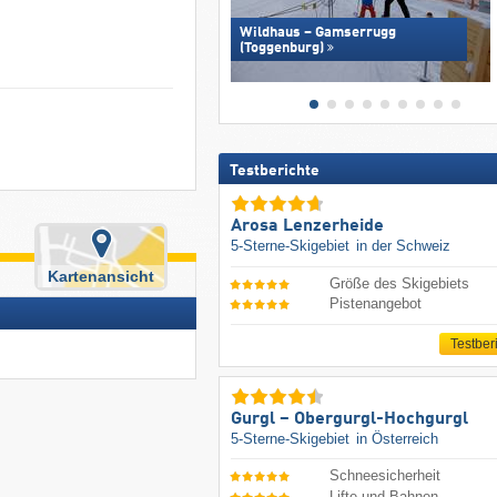
Wildhaus – Gamserrugg
(Toggenburg)
Testberichte
Arosa Lenzerheide
5-Sterne-Skigebiet
in der Schweiz
Kartenansicht
Größe des Skigebiets
Pistenangebot
Testber
Gurgl – Obergurgl-Hochgurgl
5-Sterne-Skigebiet
in Österreich
Schneesicherheit
Lifte und Bahnen