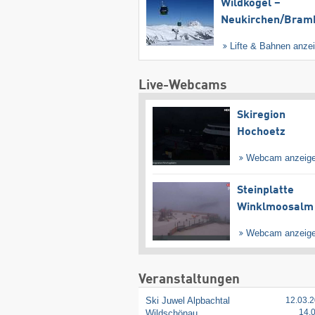
Wildkogel –
Neukirchen/​Bram
Lifte & Bahnen anze
Live-Webcams
Skiregion
Hochoetz
Webcam anzeig
Steinplatte
Winklmoosalm
Webcam anzeig
Veranstaltungen
Ski Juwel Alpbachtal
12.03.2
14.
Wildschönau