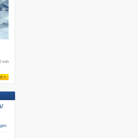
t
l von
et
/​
igen