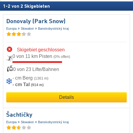
1
-
2
von
2
Skigebieten
Donovaly (Park Snow)
Europa
Slowakei
Banskobystrický kraj
Skigebiet geschlossen
0 von 11 km Pisten
(0% offen)
0 von 23 Lifte/Bahnen
- cm Berg
(1361 m)
- cm Tal
(914 m)
Details
Šachtičky
Europa
Slowakei
Banskobystrický kraj