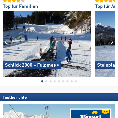
Top für Familien
Top für An
Schlick 2000 – Fulpmes
Steinpla
Testberichte