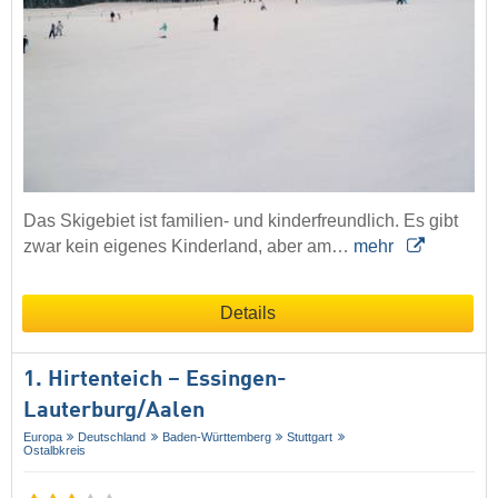
Das Skigebiet ist familien- und kinderfreundlich. Es gibt
zwar kein eigenes Kinderland, aber am…
mehr
Details
1. Hirtenteich – Essingen-
Lauterburg/​Aalen
Europa
Deutschland
Baden-Württemberg
Stuttgart
Ostalbkreis