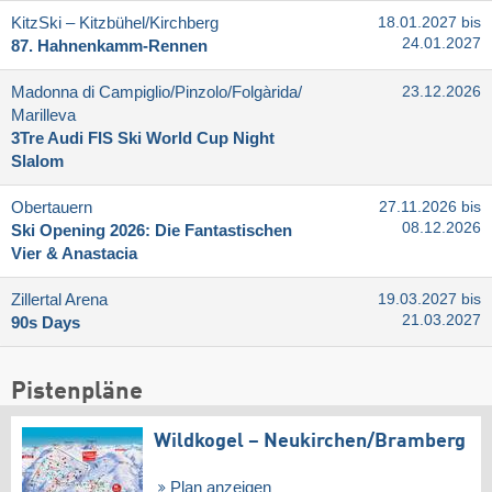
KitzSki – Kitzbühel/​Kirchberg
18.01.2027 bis
24.01.2027
87. Hahnenkamm-Rennen
Madonna di Campiglio/​Pinzolo/​Folgàrida/​
23.12.2026
Marilleva
3Tre Audi FIS Ski World Cup Night
Slalom
Obertauern
27.11.2026 bis
08.12.2026
Ski Opening 2026: Die Fantastischen
Vier & Anastacia
Zillertal Arena
19.03.2027 bis
21.03.2027
90s Days
Pistenpläne
Wildkogel – Neukirchen/​Bramberg
Plan anzeigen