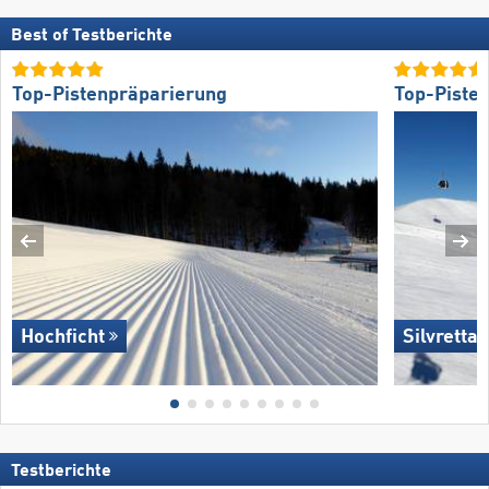
Best of Testberichte
Top-Pistenpräparierung
Top-Piste
Hochficht
Silvretta
Testberichte