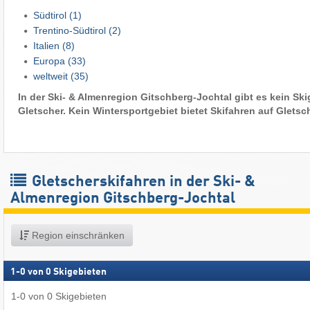
Südtirol
(1)
Trentino-Südtirol
(2)
Italien
(8)
Europa
(33)
weltweit
(35)
In der Ski- & Almenregion Gitschberg-Jochtal gibt es kein Ski
Gletscher. Kein Wintersportgebiet bietet Skifahren auf Gletsc
Gletscherskifahren in der Ski- &
Almenregion Gitschberg-Jochtal
Region einschränken
1
-
0
von
0
Skigebieten
1
-
0
von
0
Skigebieten