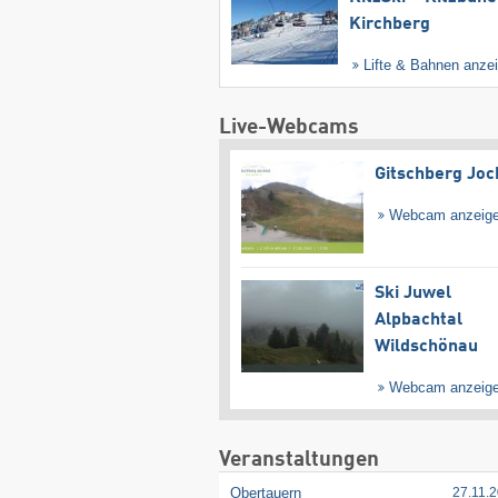
Kirchberg
Lifte & Bahnen anze
Live-Webcams
Gitschberg Joc
Webcam anzeig
Ski Juwel
Alpbachtal
Wildschönau
Webcam anzeig
Veranstaltungen
Obertauern
27.11.2