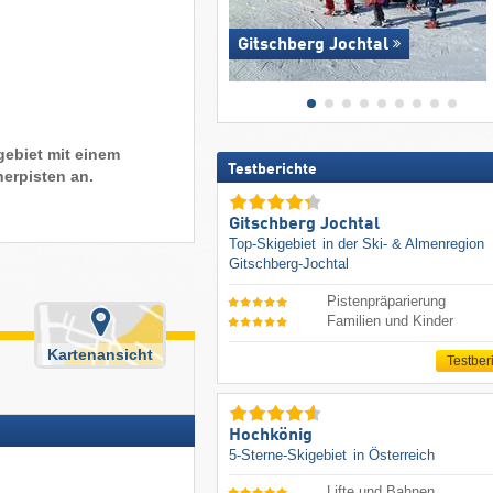
Gitschberg Jochtal
gebiet mit einem
Testberichte
herpisten an.
Gitschberg Jochtal
Top-Skigebiet
in der Ski- & Almenregion
Gitschberg-Jochtal
Pistenpräparierung
Familien und Kinder
Kartenansicht
Testber
Hochkönig
5-Sterne-Skigebiet
in Österreich
Lifte und Bahnen