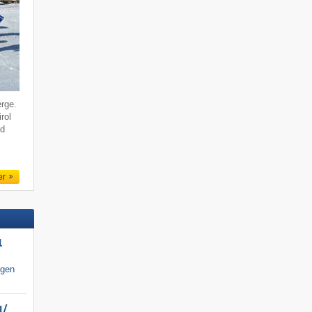
erge.
rol
rd
er
l
igen
/​