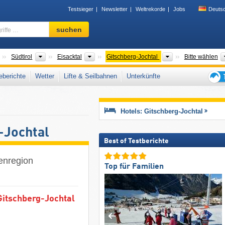
Testsieger
Newsletter
Weltrekorde
Jobs
Deuts
Skigebiet,
suchen
Region,
Begriffe
…
Regionen
Tourismusregionen
Tourismusregionen
Tourismusregion
Südtirol
Eisacktal
Gitschberg-Jochtal
Bitte wählen
berichte
Wetter
Lifte & Seilbahnen
Unterkünfte
Tipps
für
den
Hotels: Gitschberg-Jochtal
Skiur
-Jochtal
Best of Testberichte
menregion
Top für Familien
Gitschberg-Jochtal