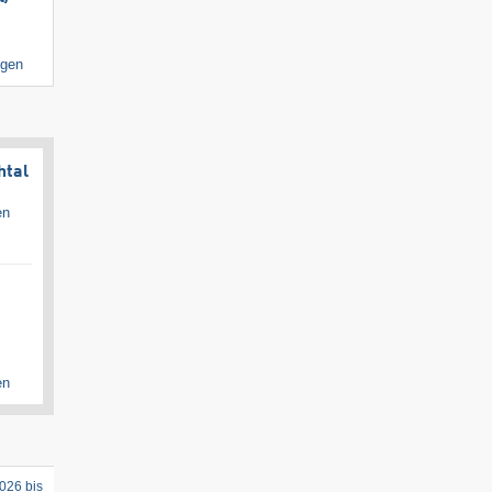
igen
htal
en
en
026 bis