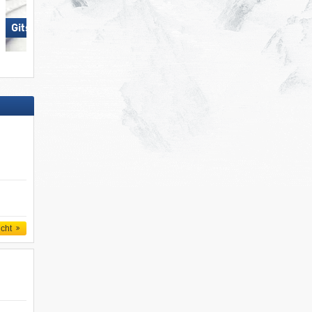
Gitschberg Jochtal
Dolomites Val Gardena/​Gröden
icht