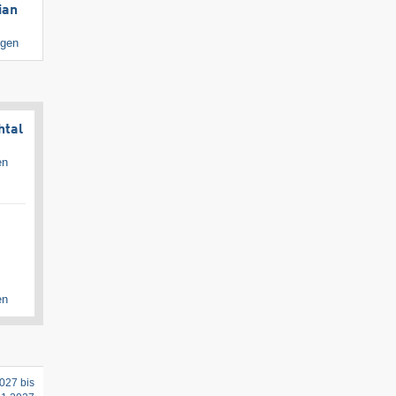
ian
igen
htal
en
en
027 bis