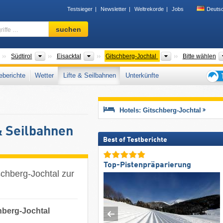
Testsieger
Newsletter
Weltrekorde
Jobs
Deuts
Skigebiet,
suchen
Region,
Begriffe
…
Regionen
Tourismusregionen
Tourismusregionen
Tourismusregion
Südtirol
Eisacktal
Gitschberg-Jochtal
Bitte wählen
berichte
Wetter
Lifte & Seilbahnen
Unterkünfte
Tipps
für
den
Hotels: Gitschberg-Jochtal
Skiur
& Seilbahnen
Best of Testberichte
Top-Pistenpräparierung
schberg-Jochtal zur
chberg-Jochtal