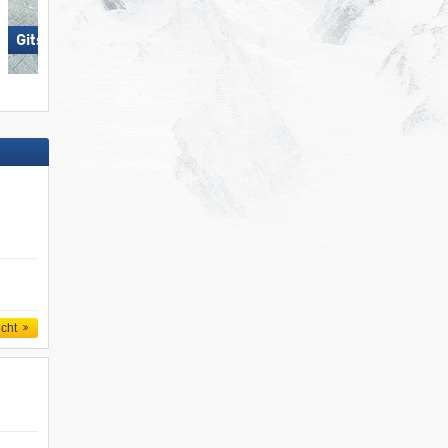
Gitschberg Jochtal
Lermoos – Grubigstein
icht