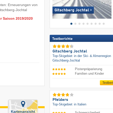
ieten: Erneuerungen von
itschberg-Jochtal
Gitschberg Jochtal
ur Saison 2019/2020
Testberichte
Gitschberg Jochtal
Top-Skigebiet
in der Ski- & Almenregion
Gitschberg-Jochtal
Pistenpräparierung
Familien und Kinder
Testber
Pfelders
Top-Skigebiet
in Italien
Kartenansicht
Schneesicherheit