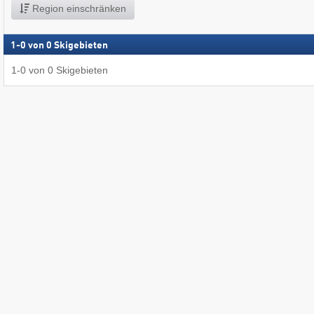
Region einschränken
1
-
0
von
0
Skigebieten
1
-
0
von
0
Skigebieten