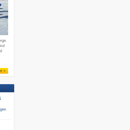
erge.
rol
rd
er
l
igen