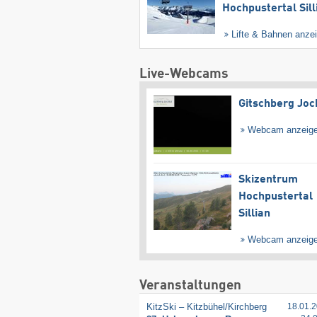
Hochpustertal Sill
Lifte & Bahnen anze
Live-Webcams
Gitschberg Joc
Webcam anzeig
Skizentrum
Hochpustertal
Sillian
Webcam anzeig
Veranstaltungen
KitzSki – Kitzbühel/​Kirchberg
18.01.2