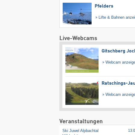
Pfelders
Lifte & Bahnen anze
Live-Webcams
Gitschberg Joc
Webcam anzeig
Ratschings-Ja
Webcam anzeig
Veranstaltungen
Ski Juwel Alpbachtal
13.