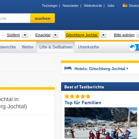
Testsieger
Newsletter
Weltrekorde
Jobs
Deuts
Skigebiet,
suchen
Region,
Begriffe
…
Regionen
Tourismusregionen
Tourismusregionen
Tourismusregion
Südtirol
Eisacktal
Gitschberg-Jochtal
Bitte wählen
berichte
Wetter
Lifte & Seilbahnen
Unterkünfte
Tipps
für
den
Hotels: Gitschberg-Jochtal
Skiur
Best of Testberichte
chtal in
Top für Familien
rg-Jochtal)