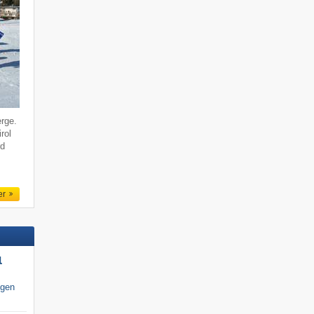
erge.
rol
rd
er
l
igen