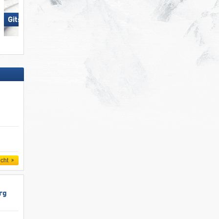
Gitschberg Jochtal
Hochkönig
icht
rg