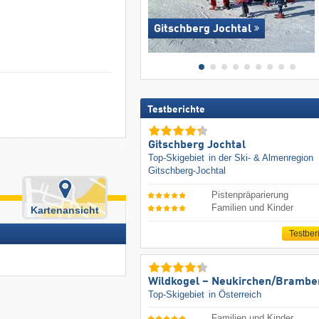
Gitschberg Jochtal
Testberichte
Gitschberg Jochtal
Top-Skigebiet
in der Ski- & Almenregion
Gitschberg-Jochtal
Pistenpräparierung
Familien und Kinder
Kartenansicht
Testber
Wildkogel – Neukirchen/​Brambe
Top-Skigebiet
in Österreich
Familien und Kinder