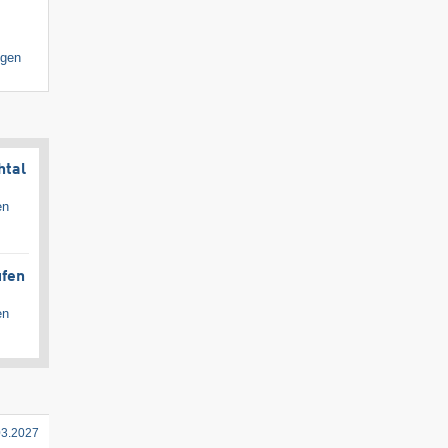
igen
htal
en
ufen
en
03.2027