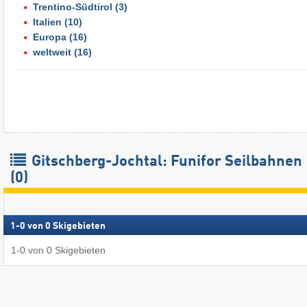
Trentino-Südtirol
(3)
Italien
(10)
Europa
(16)
weltweit
(16)
Gitschberg-Jochtal: Funifor Seilbahnen
(0)
1
-
0
von
0
Skigebieten
1
-
0
von
0
Skigebieten